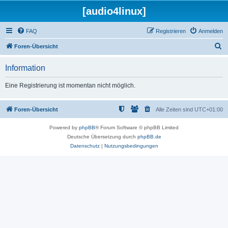
[audio4linux]
FAQ
Registrieren
Anmelden
S
Foren-Übersicht
u
Information
c
h
Eine Registrierung ist momentan nicht möglich.
e
Foren-Übersicht
Alle Zeiten sind
UTC+01:00
Powered by
phpBB
® Forum Software © phpBB Limited
Deutsche Übersetzung durch
phpBB.de
Datenschutz
|
Nutzungsbedingungen