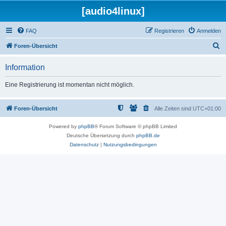
[audio4linux]
FAQ
Registrieren
Anmelden
S
Foren-Übersicht
u
Information
c
h
Eine Registrierung ist momentan nicht möglich.
e
Foren-Übersicht
Alle Zeiten sind
UTC+01:00
Powered by
phpBB
® Forum Software © phpBB Limited
Deutsche Übersetzung durch
phpBB.de
Datenschutz
|
Nutzungsbedingungen