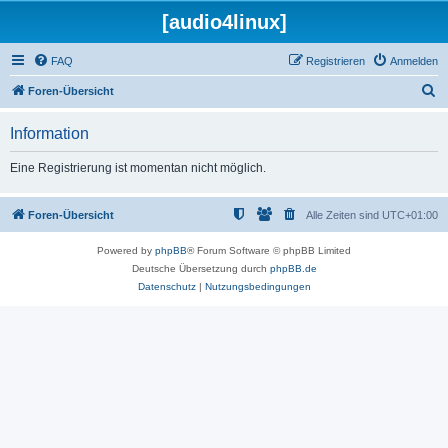
[audio4linux]
FAQ
Registrieren
Anmelden
S
Foren-Übersicht
u
Information
c
h
Eine Registrierung ist momentan nicht möglich.
e
Foren-Übersicht
Alle Zeiten sind
UTC+01:00
Powered by
phpBB
® Forum Software © phpBB Limited
Deutsche Übersetzung durch
phpBB.de
Datenschutz
|
Nutzungsbedingungen