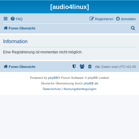
[audio4linux]
FAQ
Registrieren
Anmelden
S
Foren-Übersicht
u
Information
c
h
Eine Registrierung ist momentan nicht möglich.
e
Foren-Übersicht
Alle Zeiten sind
UTC+01:00
Powered by
phpBB
® Forum Software © phpBB Limited
Deutsche Übersetzung durch
phpBB.de
Datenschutz
|
Nutzungsbedingungen