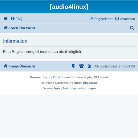
[audio4linux]
FAQ
Registrieren
Anmelden
S
Foren-Übersicht
u
Information
c
h
Eine Registrierung ist momentan nicht möglich.
e
Foren-Übersicht
Alle Zeiten sind
UTC+01:00
Powered by
phpBB
® Forum Software © phpBB Limited
Deutsche Übersetzung durch
phpBB.de
Datenschutz
|
Nutzungsbedingungen