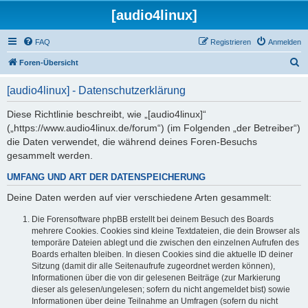
[audio4linux]
FAQ
Registrieren
Anmelden
S
Foren-Übersicht
u
[audio4linux] - Datenschutzerklärung
c
h
Diese Richtlinie beschreibt, wie „[audio4linux]“
(„https://www.audio4linux.de/forum“) (im Folgenden „der Betreiber“)
e
die Daten verwendet, die während deines Foren-Besuchs
gesammelt werden.
UMFANG UND ART DER DATENSPEICHERUNG
Deine Daten werden auf vier verschiedene Arten gesammelt:
Die Forensoftware phpBB erstellt bei deinem Besuch des Boards
mehrere Cookies. Cookies sind kleine Textdateien, die dein Browser als
temporäre Dateien ablegt und die zwischen den einzelnen Aufrufen des
Boards erhalten bleiben. In diesen Cookies sind die aktuelle ID deiner
Sitzung (damit dir alle Seitenaufrufe zugeordnet werden können),
Informationen über die von dir gelesenen Beiträge (zur Markierung
dieser als gelesen/ungelesen; sofern du nicht angemeldet bist) sowie
Informationen über deine Teilnahme an Umfragen (sofern du nicht