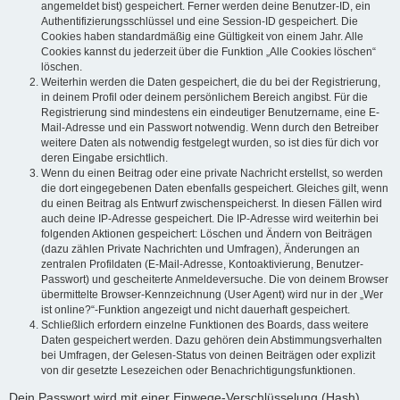
angemeldet bist) gespeichert. Ferner werden deine Benutzer-ID, ein
Authentifizierungsschlüssel und eine Session-ID gespeichert. Die
Cookies haben standardmäßig eine Gültigkeit von einem Jahr. Alle
Cookies kannst du jederzeit über die Funktion „Alle Cookies löschen“
löschen.
Weiterhin werden die Daten gespeichert, die du bei der Registrierung,
in deinem Profil oder deinem persönlichem Bereich angibst. Für die
Registrierung sind mindestens ein eindeutiger Benutzername, eine E-
Mail-Adresse und ein Passwort notwendig. Wenn durch den Betreiber
weitere Daten als notwendig festgelegt wurden, so ist dies für dich vor
deren Eingabe ersichtlich.
Wenn du einen Beitrag oder eine private Nachricht erstellst, so werden
die dort eingegebenen Daten ebenfalls gespeichert. Gleiches gilt, wenn
du einen Beitrag als Entwurf zwischenspeicherst. In diesen Fällen wird
auch deine IP-Adresse gespeichert. Die IP-Adresse wird weiterhin bei
folgenden Aktionen gespeichert: Löschen und Ändern von Beiträgen
(dazu zählen Private Nachrichten und Umfragen), Änderungen an
zentralen Profildaten (E-Mail-Adresse, Kontoaktivierung, Benutzer-
Passwort) und gescheiterte Anmeldeversuche. Die von deinem Browser
übermittelte Browser-Kennzeichnung (User Agent) wird nur in der „Wer
ist online?“-Funktion angezeigt und nicht dauerhaft gespeichert.
Schließlich erfordern einzelne Funktionen des Boards, dass weitere
Daten gespeichert werden. Dazu gehören dein Abstimmungsverhalten
bei Umfragen, der Gelesen-Status von deinen Beiträgen oder explizit
von dir gesetzte Lesezeichen oder Benachrichtigungsfunktionen.
Dein Passwort wird mit einer Einwege-Verschlüsselung (Hash)