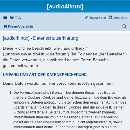
[audio4linux]
FAQ
Registrieren
Anmelden
S
Foren-Übersicht
u
[audio4linux] - Datenschutzerklärung
c
h
Diese Richtlinie beschreibt, wie „[audio4linux]“
(„https://www.audio4linux.de/forum“) (im Folgenden „der Betreiber“)
e
die Daten verwendet, die während deines Foren-Besuchs
gesammelt werden.
UMFANG UND ART DER DATENSPEICHERUNG
Deine Daten werden auf vier verschiedene Arten gesammelt:
Die Forensoftware phpBB erstellt bei deinem Besuch des Boards
mehrere Cookies. Cookies sind kleine Textdateien, die dein Browser als
temporäre Dateien ablegt und die zwischen den einzelnen Aufrufen des
Boards erhalten bleiben. In diesen Cookies sind die aktuelle ID deiner
Sitzung (damit dir alle Seitenaufrufe zugeordnet werden können),
Informationen über die von dir gelesenen Beiträge (zur Markierung
dieser als gelesen/ungelesen; sofern du nicht angemeldet bist) sowie
Informationen über deine Teilnahme an Umfragen (sofern du nicht