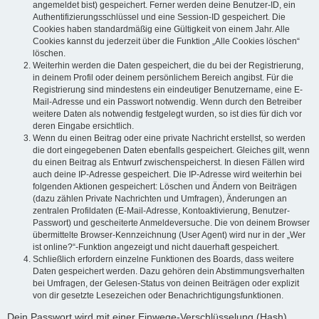
angemeldet bist) gespeichert. Ferner werden deine Benutzer-ID, ein
Authentifizierungsschlüssel und eine Session-ID gespeichert. Die
Cookies haben standardmäßig eine Gültigkeit von einem Jahr. Alle
Cookies kannst du jederzeit über die Funktion „Alle Cookies löschen“
löschen.
Weiterhin werden die Daten gespeichert, die du bei der Registrierung,
in deinem Profil oder deinem persönlichem Bereich angibst. Für die
Registrierung sind mindestens ein eindeutiger Benutzername, eine E-
Mail-Adresse und ein Passwort notwendig. Wenn durch den Betreiber
weitere Daten als notwendig festgelegt wurden, so ist dies für dich vor
deren Eingabe ersichtlich.
Wenn du einen Beitrag oder eine private Nachricht erstellst, so werden
die dort eingegebenen Daten ebenfalls gespeichert. Gleiches gilt, wenn
du einen Beitrag als Entwurf zwischenspeicherst. In diesen Fällen wird
auch deine IP-Adresse gespeichert. Die IP-Adresse wird weiterhin bei
folgenden Aktionen gespeichert: Löschen und Ändern von Beiträgen
(dazu zählen Private Nachrichten und Umfragen), Änderungen an
zentralen Profildaten (E-Mail-Adresse, Kontoaktivierung, Benutzer-
Passwort) und gescheiterte Anmeldeversuche. Die von deinem Browser
übermittelte Browser-Kennzeichnung (User Agent) wird nur in der „Wer
ist online?“-Funktion angezeigt und nicht dauerhaft gespeichert.
Schließlich erfordern einzelne Funktionen des Boards, dass weitere
Daten gespeichert werden. Dazu gehören dein Abstimmungsverhalten
bei Umfragen, der Gelesen-Status von deinen Beiträgen oder explizit
von dir gesetzte Lesezeichen oder Benachrichtigungsfunktionen.
Dein Passwort wird mit einer Einwege-Verschlüsselung (Hash)