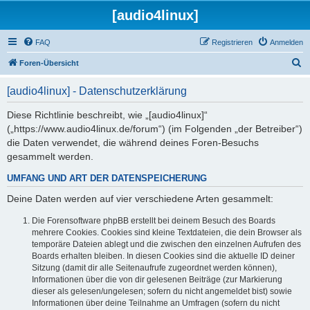
[audio4linux]
FAQ
Registrieren
Anmelden
S
Foren-Übersicht
u
[audio4linux] - Datenschutzerklärung
c
h
Diese Richtlinie beschreibt, wie „[audio4linux]“
(„https://www.audio4linux.de/forum“) (im Folgenden „der Betreiber“)
e
die Daten verwendet, die während deines Foren-Besuchs
gesammelt werden.
UMFANG UND ART DER DATENSPEICHERUNG
Deine Daten werden auf vier verschiedene Arten gesammelt:
Die Forensoftware phpBB erstellt bei deinem Besuch des Boards
mehrere Cookies. Cookies sind kleine Textdateien, die dein Browser als
temporäre Dateien ablegt und die zwischen den einzelnen Aufrufen des
Boards erhalten bleiben. In diesen Cookies sind die aktuelle ID deiner
Sitzung (damit dir alle Seitenaufrufe zugeordnet werden können),
Informationen über die von dir gelesenen Beiträge (zur Markierung
dieser als gelesen/ungelesen; sofern du nicht angemeldet bist) sowie
Informationen über deine Teilnahme an Umfragen (sofern du nicht