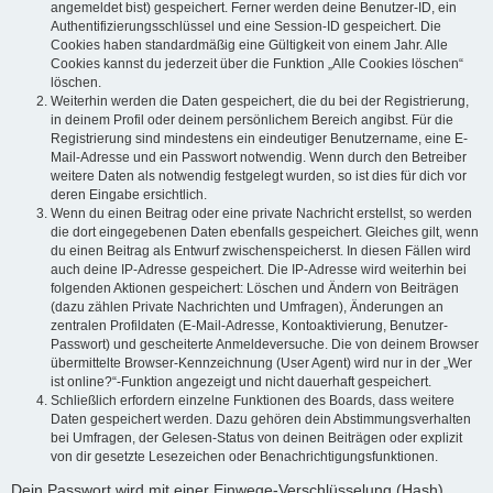
angemeldet bist) gespeichert. Ferner werden deine Benutzer-ID, ein
Authentifizierungsschlüssel und eine Session-ID gespeichert. Die
Cookies haben standardmäßig eine Gültigkeit von einem Jahr. Alle
Cookies kannst du jederzeit über die Funktion „Alle Cookies löschen“
löschen.
Weiterhin werden die Daten gespeichert, die du bei der Registrierung,
in deinem Profil oder deinem persönlichem Bereich angibst. Für die
Registrierung sind mindestens ein eindeutiger Benutzername, eine E-
Mail-Adresse und ein Passwort notwendig. Wenn durch den Betreiber
weitere Daten als notwendig festgelegt wurden, so ist dies für dich vor
deren Eingabe ersichtlich.
Wenn du einen Beitrag oder eine private Nachricht erstellst, so werden
die dort eingegebenen Daten ebenfalls gespeichert. Gleiches gilt, wenn
du einen Beitrag als Entwurf zwischenspeicherst. In diesen Fällen wird
auch deine IP-Adresse gespeichert. Die IP-Adresse wird weiterhin bei
folgenden Aktionen gespeichert: Löschen und Ändern von Beiträgen
(dazu zählen Private Nachrichten und Umfragen), Änderungen an
zentralen Profildaten (E-Mail-Adresse, Kontoaktivierung, Benutzer-
Passwort) und gescheiterte Anmeldeversuche. Die von deinem Browser
übermittelte Browser-Kennzeichnung (User Agent) wird nur in der „Wer
ist online?“-Funktion angezeigt und nicht dauerhaft gespeichert.
Schließlich erfordern einzelne Funktionen des Boards, dass weitere
Daten gespeichert werden. Dazu gehören dein Abstimmungsverhalten
bei Umfragen, der Gelesen-Status von deinen Beiträgen oder explizit
von dir gesetzte Lesezeichen oder Benachrichtigungsfunktionen.
Dein Passwort wird mit einer Einwege-Verschlüsselung (Hash)