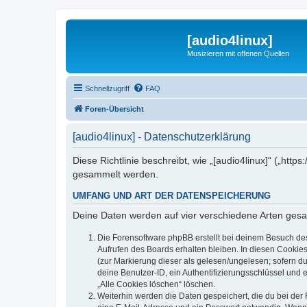
[audio4linux]
Musizieren mit offenen Quellen
Schnellzugriff
FAQ
Foren-Übersicht
[audio4linux] - Datenschutzerklärung
Diese Richtlinie beschreibt, wie „[audio4linux]“ („ht
gesammelt werden.
UMFANG UND ART DER DATENSPEICHERUNG
Deine Daten werden auf vier verschiedene Arten ges
Die Forensoftware phpBB erstellt bei deinem Besuch de
Aufrufen des Boards erhalten bleiben. In diesen Cookies
(zur Markierung dieser als gelesen/ungelesen; sofern d
deine Benutzer-ID, ein Authentifizierungsschlüssel und 
„Alle Cookies löschen“ löschen.
Weiterhin werden die Daten gespeichert, die du bei der 