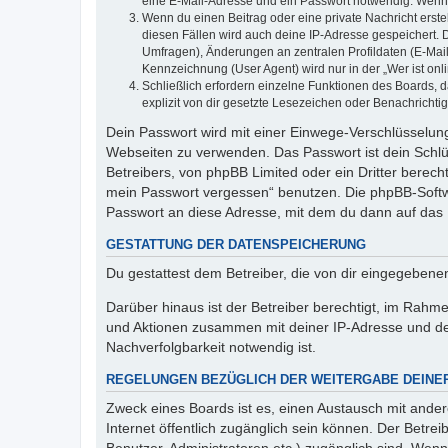
eine E-Mail-Adresse und ein Passwort notwendig. Wenn du
Wenn du einen Beitrag oder eine private Nachricht erste
diesen Fällen wird auch deine IP-Adresse gespeichert. 
Umfragen), Änderungen an zentralen Profildaten (E-Mai
Kennzeichnung (User Agent) wird nur in der „Wer ist onl
Schließlich erfordern einzelne Funktionen des Boards,
explizit von dir gesetzte Lesezeichen oder Benachrichti
Dein Passwort wird mit einer Einwege-Verschlüsselung 
Webseiten zu verwenden. Das Passwort ist dein Schlü
Betreibers, von phpBB Limited oder ein Dritter berec
mein Passwort vergessen“ benutzen. Die phpBB-Softw
Passwort an diese Adresse, mit dem du dann auf das 
GESTATTUNG DER DATENSPEICHERUNG
Du gestattest dem Betreiber, die von dir eingegeben
Darüber hinaus ist der Betreiber berechtigt, im Rahm
und Aktionen zusammen mit deiner IP-Adresse und de
Nachverfolgbarkeit notwendig ist.
REGELUNGEN BEZÜGLICH DER WEITERGABE DEINE
Zweck eines Boards ist es, einen Austausch mit andere
Internet öffentlich zugänglich sein können. Der Betrei