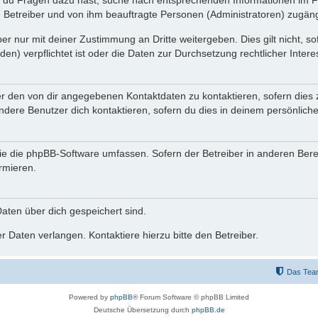
n du Fragen dazu hast, suche nach entsprechenden Informationen im Fo
n Betreiber und von ihm beauftragte Personen (Administratoren) zugäng
r nur mit deiner Zustimmung an Dritte weitergeben. Dies gilt nicht, s
n) verpflichtet ist oder die Daten zur Durchsetzung rechtlicher Interes
er den von dir angegebenen Kontaktdaten zu kontaktieren, sofern dies 
andere Benutzer dich kontaktieren, sofern du dies in deinem persönliche
, die die phpBB-Software umfassen. Sofern der Betreiber in anderen Be
ormieren.
 Daten über dich gespeichert sind.
 Daten verlangen. Kontaktiere hierzu bitte den Betreiber.
Das Tea
Powered by
phpBB
® Forum Software © phpBB Limited
Deutsche Übersetzung durch
phpBB.de