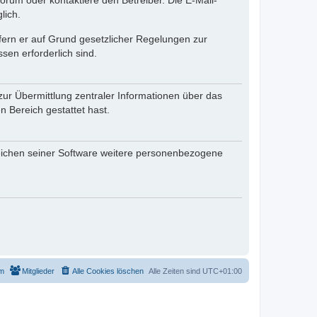
rum oder kontaktiere den Betreiber. Die E-Mail-
lich.
ofern er auf Grund gesetzlicher Regelungen zur
sen erforderlich sind.
zur Übermittlung zentraler Informationen über das
n Bereich gestattet hast.
reichen seiner Software weitere personenbezogene
m
Mitglieder
Alle Cookies löschen
Alle Zeiten sind
UTC+01:00