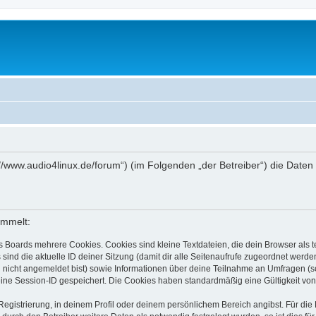
tps://www.audio4linux.de/forum“) (im Folgenden „der Betreiber“) die Da
ammelt:
s Boards mehrere Cookies. Cookies sind kleine Textdateien, die dein Browser als
 sind die aktuelle ID deiner Sitzung (damit dir alle Seitenaufrufe zugeordnet werd
u nicht angemeldet bist) sowie Informationen über deine Teilnahme an Umfragen (s
eine Session-ID gespeichert. Die Cookies haben standardmäßig eine Gültigkeit von 
Registrierung, in deinem Profil oder deinem persönlichem Bereich angibst. Für di