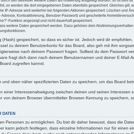
rch den Betreiber weitere Daten als notwendig festgelegt wurden, so ist dies für 
llst, so werden die dort eingegebenen Daten ebenfalls gespeichert. Gleiches gilt, 
Die IP-Adresse wird weiterhin bei folgenden Aktionen gespeichert: Löschen und Än
l-Adresse, Kontoaktivierung, Benutzer-Passwort) und gescheiterte Anmeldeversuch
ine?“-Funktion angezeigt und nicht dauerhaft gespeichert.
 dass weitere Daten gespeichert werden. Dazu gehören dein Abstimmungsverhalten
gungsfunktionen.
(Hash) gespeichert, so dass es sicher ist. Jedoch wird dir empfohlen, 
ssel zu deinem Benutzerkonto für das Board, also geh mit ihm sorgsam
htigterweise nach deinem Passwort fragen. Solltest du dein Passwort v
are fragt dich dann nach deinem Benutzernamen und deiner E-Mail-Ad
Board zugreifen kannst.
en und oben näher spezifizierten Daten zu speichern, um das Board bet
en einer Interessenabwägung zwischen deinen und seinen Interessen sow
r von deinem Browser übermittelter Browser-Kennung zu speichern, so
R DATEN
n Personen zu ermöglichen. Du bist dir daher bewusst, dass die Daten d
ber kann jedoch festlegen, dass einzelne Informationen nur für einen ei