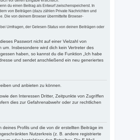
dich vor deren Eingabe ersichtlich.
wenn du einen Beitrag als Entwurf zwischenspeicherst. In
dern von Beiträgen (dazu zählen Private Nachrichten und
e. Die von deinem Browser übermittelte Browser-
 bei Umfragen, der Gelesen-Status von deinen Beiträgen oder
dieses Passwort nicht auf einer Vielzahl von
 um. Insbesondere wird dich kein Vertreter des
ergessen haben, so kannst du die Funktion „Ich habe
resse und sendet anschließend ein neu generiertes
reiben und anbieten zu können.
ie den Interessen Dritter, Zeitpunkte von Zugriffen
fern dies zur Gefahrenabwehr oder zur rechtlichen
eines Profils und die von dir erstellten Beiträge im
ngeschränkten Nutzerkreis (z. B. andere registrierte