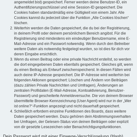
angemeldet bist) gespeichert. Ferner werden deine Benutzer-ID, ein
Authentifizierungsschlüssel und eine Session-ID gespeichert. Die
Cookies haben standardmäßig eine Gültigkeit von einem Jahr. Alle
Cookies kannst du jederzeit über die Funktion „Alle Cookies löschen“
löschen.
Weiterhin werden die Daten gespeichert, die du bei der Registrierung,
in deinem Profil oder deinem persönlichem Bereich angibst. Für die
Registrierung sind mindestens ein eindeutiger Benutzername, eine E-
Mail-Adresse und ein Passwort notwendig. Wenn durch den Betreiber
weitere Daten als notwendig festgelegt wurden, so ist dies für dich vor
deren Eingabe ersichtlich.
Wenn du einen Beitrag oder eine private Nachricht erstellst, so werden
die dort eingegebenen Daten ebenfalls gespeichert. Gleiches gilt, wenn
du einen Beitrag als Entwurf zwischenspeicherst. In diesen Fällen wird
auch deine IP-Adresse gespeichert. Die IP-Adresse wird weiterhin bei
folgenden Aktionen gespeichert: Löschen und Ändern von Beiträgen
(dazu zählen Private Nachrichten und Umfragen), Änderungen an
zentralen Profildaten (E-Mail-Adresse, Kontoaktivierung, Benutzer-
Passwort) und gescheiterte Anmeldeversuche. Die von deinem Browser
übermittelte Browser-Kennzeichnung (User Agent) wird nur in der „Wer
ist online?“-Funktion angezeigt und nicht dauerhaft gespeichert.
Schließlich erfordern einzelne Funktionen des Boards, dass weitere
Daten gespeichert werden. Dazu gehören dein Abstimmungsverhalten
bei Umfragen, der Gelesen-Status von deinen Beiträgen oder explizit
von dir gesetzte Lesezeichen oder Benachrichtigungsfunktionen.
Dein Passwort wird mit einer Einwege-Verschlüsselung (Hash)