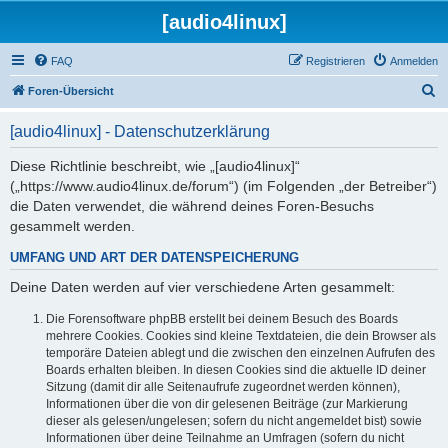
[audio4linux]
FAQ
Registrieren
Anmelden
S
Foren-Übersicht
u
[audio4linux] - Datenschutzerklärung
c
h
Diese Richtlinie beschreibt, wie „[audio4linux]“
(„https://www.audio4linux.de/forum“) (im Folgenden „der Betreiber“)
e
die Daten verwendet, die während deines Foren-Besuchs
gesammelt werden.
UMFANG UND ART DER DATENSPEICHERUNG
Deine Daten werden auf vier verschiedene Arten gesammelt:
Die Forensoftware phpBB erstellt bei deinem Besuch des Boards
mehrere Cookies. Cookies sind kleine Textdateien, die dein Browser als
temporäre Dateien ablegt und die zwischen den einzelnen Aufrufen des
Boards erhalten bleiben. In diesen Cookies sind die aktuelle ID deiner
Sitzung (damit dir alle Seitenaufrufe zugeordnet werden können),
Informationen über die von dir gelesenen Beiträge (zur Markierung
dieser als gelesen/ungelesen; sofern du nicht angemeldet bist) sowie
Informationen über deine Teilnahme an Umfragen (sofern du nicht