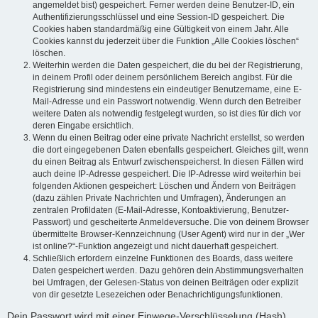
angemeldet bist) gespeichert. Ferner werden deine Benutzer-ID, ein
Authentifizierungsschlüssel und eine Session-ID gespeichert. Die
Cookies haben standardmäßig eine Gültigkeit von einem Jahr. Alle
Cookies kannst du jederzeit über die Funktion „Alle Cookies löschen“
löschen.
Weiterhin werden die Daten gespeichert, die du bei der Registrierung,
in deinem Profil oder deinem persönlichem Bereich angibst. Für die
Registrierung sind mindestens ein eindeutiger Benutzername, eine E-
Mail-Adresse und ein Passwort notwendig. Wenn durch den Betreiber
weitere Daten als notwendig festgelegt wurden, so ist dies für dich vor
deren Eingabe ersichtlich.
Wenn du einen Beitrag oder eine private Nachricht erstellst, so werden
die dort eingegebenen Daten ebenfalls gespeichert. Gleiches gilt, wenn
du einen Beitrag als Entwurf zwischenspeicherst. In diesen Fällen wird
auch deine IP-Adresse gespeichert. Die IP-Adresse wird weiterhin bei
folgenden Aktionen gespeichert: Löschen und Ändern von Beiträgen
(dazu zählen Private Nachrichten und Umfragen), Änderungen an
zentralen Profildaten (E-Mail-Adresse, Kontoaktivierung, Benutzer-
Passwort) und gescheiterte Anmeldeversuche. Die von deinem Browser
übermittelte Browser-Kennzeichnung (User Agent) wird nur in der „Wer
ist online?“-Funktion angezeigt und nicht dauerhaft gespeichert.
Schließlich erfordern einzelne Funktionen des Boards, dass weitere
Daten gespeichert werden. Dazu gehören dein Abstimmungsverhalten
bei Umfragen, der Gelesen-Status von deinen Beiträgen oder explizit
von dir gesetzte Lesezeichen oder Benachrichtigungsfunktionen.
Dein Passwort wird mit einer Einwege-Verschlüsselung (Hash)