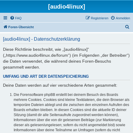
[audio4linux]
FAQ
Registrieren
Anmelden
S
Foren-Übersicht
u
[audio4linux] - Datenschutzerklärung
c
h
Diese Richtlinie beschreibt, wie „[audio4linux]“
(„https://www.audio4linux.de/forum“) (im Folgenden „der Betreiber“)
e
die Daten verwendet, die während deines Foren-Besuchs
gesammelt werden.
UMFANG UND ART DER DATENSPEICHERUNG
Deine Daten werden auf vier verschiedene Arten gesammelt:
Die Forensoftware phpBB erstellt bei deinem Besuch des Boards
mehrere Cookies. Cookies sind kleine Textdateien, die dein Browser als
temporäre Dateien ablegt und die zwischen den einzelnen Aufrufen des
Boards erhalten bleiben. In diesen Cookies sind die aktuelle ID deiner
Sitzung (damit dir alle Seitenaufrufe zugeordnet werden können),
Informationen über die von dir gelesenen Beiträge (zur Markierung
dieser als gelesen/ungelesen; sofern du nicht angemeldet bist) sowie
Informationen über deine Teilnahme an Umfragen (sofern du nicht