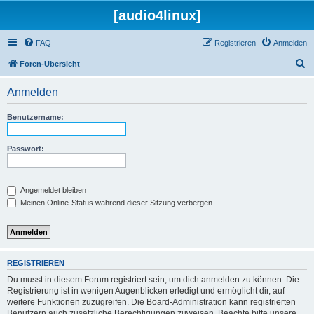
[audio4linux]
FAQ
Registrieren
Anmelden
S
Foren-Übersicht
u
Anmelden
c
h
Benutzername:
e
Passwort:
Angemeldet bleiben
Meinen Online-Status während dieser Sitzung verbergen
REGISTRIEREN
Du musst in diesem Forum registriert sein, um dich anmelden zu können. Die
Registrierung ist in wenigen Augenblicken erledigt und ermöglicht dir, auf
weitere Funktionen zuzugreifen. Die Board-Administration kann registrierten
Benutzern auch zusätzliche Berechtigungen zuweisen. Beachte bitte unsere