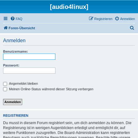
[audio4linux]
FAQ
Registrieren
Anmelden
S
Foren-Übersicht
u
Anmelden
c
h
Benutzername:
e
Passwort:
Angemeldet bleiben
Meinen Online-Status während dieser Sitzung verbergen
REGISTRIEREN
Du musst in diesem Forum registriert sein, um dich anmelden zu können. Die
Registrierung ist in wenigen Augenblicken erledigt und ermöglicht dir, auf
weitere Funktionen zuzugreifen. Die Board-Administration kann registrierten
Benutzern auch zusätzliche Berechtigungen zuweisen. Beachte bitte unsere