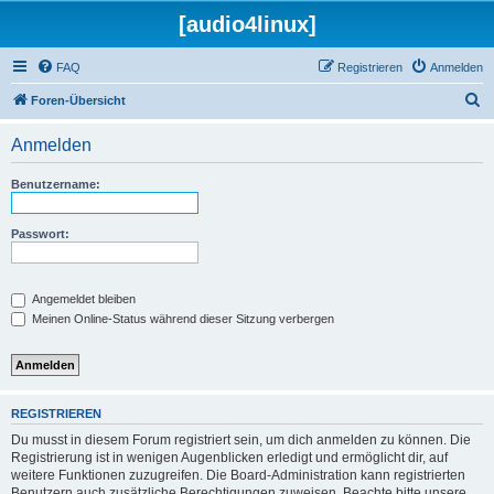
[audio4linux]
FAQ
Registrieren
Anmelden
S
Foren-Übersicht
u
Anmelden
c
h
Benutzername:
e
Passwort:
Angemeldet bleiben
Meinen Online-Status während dieser Sitzung verbergen
REGISTRIEREN
Du musst in diesem Forum registriert sein, um dich anmelden zu können. Die
Registrierung ist in wenigen Augenblicken erledigt und ermöglicht dir, auf
weitere Funktionen zuzugreifen. Die Board-Administration kann registrierten
Benutzern auch zusätzliche Berechtigungen zuweisen. Beachte bitte unsere