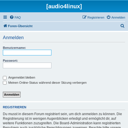
[audio4linux]
FAQ
Registrieren
Anmelden
S
Foren-Übersicht
u
Anmelden
c
h
Benutzername:
e
Passwort:
Angemeldet bleiben
Meinen Online-Status während dieser Sitzung verbergen
REGISTRIEREN
Du musst in diesem Forum registriert sein, um dich anmelden zu können. Die
Registrierung ist in wenigen Augenblicken erledigt und ermöglicht dir, auf
weitere Funktionen zuzugreifen. Die Board-Administration kann registrierten
Benutzern auch zusätzliche Berechtigungen zuweisen. Beachte bitte unsere