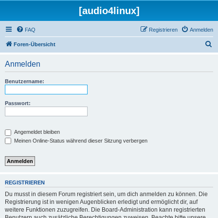
[audio4linux]
FAQ
Registrieren
Anmelden
S
Foren-Übersicht
u
Anmelden
c
h
Benutzername:
e
Passwort:
Angemeldet bleiben
Meinen Online-Status während dieser Sitzung verbergen
REGISTRIEREN
Du musst in diesem Forum registriert sein, um dich anmelden zu können. Die
Registrierung ist in wenigen Augenblicken erledigt und ermöglicht dir, auf
weitere Funktionen zuzugreifen. Die Board-Administration kann registrierten
Benutzern auch zusätzliche Berechtigungen zuweisen. Beachte bitte unsere