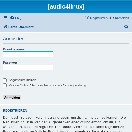
[audio4linux]
FAQ
Registrieren
Anmelden
S
Foren-Übersicht
u
Anmelden
c
h
Benutzername:
e
Passwort:
Angemeldet bleiben
Meinen Online-Status während dieser Sitzung verbergen
REGISTRIEREN
Du musst in diesem Forum registriert sein, um dich anmelden zu können. Die
Registrierung ist in wenigen Augenblicken erledigt und ermöglicht dir, auf
weitere Funktionen zuzugreifen. Die Board-Administration kann registrierten
Benutzern auch zusätzliche Berechtigungen zuweisen. Beachte bitte unsere