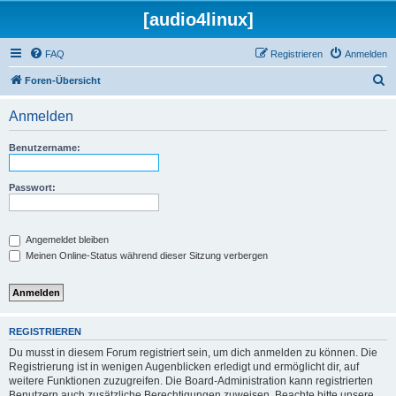
[audio4linux]
FAQ
Registrieren
Anmelden
S
Foren-Übersicht
u
Anmelden
c
h
Benutzername:
e
Passwort:
Angemeldet bleiben
Meinen Online-Status während dieser Sitzung verbergen
REGISTRIEREN
Du musst in diesem Forum registriert sein, um dich anmelden zu können. Die
Registrierung ist in wenigen Augenblicken erledigt und ermöglicht dir, auf
weitere Funktionen zuzugreifen. Die Board-Administration kann registrierten
Benutzern auch zusätzliche Berechtigungen zuweisen. Beachte bitte unsere