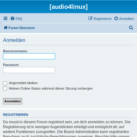
[audio4linux]
FAQ
Registrieren
Anmelden
S
Foren-Übersicht
u
Anmelden
c
h
Benutzername:
e
Passwort:
Angemeldet bleiben
Meinen Online-Status während dieser Sitzung verbergen
REGISTRIEREN
Du musst in diesem Forum registriert sein, um dich anmelden zu können. Die
Registrierung ist in wenigen Augenblicken erledigt und ermöglicht dir, auf
weitere Funktionen zuzugreifen. Die Board-Administration kann registrierten
Benutzern auch zusätzliche Berechtigungen zuweisen. Beachte bitte unsere