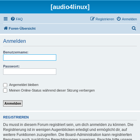
[audio4linux]
FAQ
Registrieren
Anmelden
S
Foren-Übersicht
u
Anmelden
c
h
Benutzername:
e
Passwort:
Angemeldet bleiben
Meinen Online-Status während dieser Sitzung verbergen
REGISTRIEREN
Du musst in diesem Forum registriert sein, um dich anmelden zu können. Die
Registrierung ist in wenigen Augenblicken erledigt und ermöglicht dir, auf
weitere Funktionen zuzugreifen. Die Board-Administration kann registrierten
Benutzern auch zusätzliche Berechtigungen zuweisen. Beachte bitte unsere