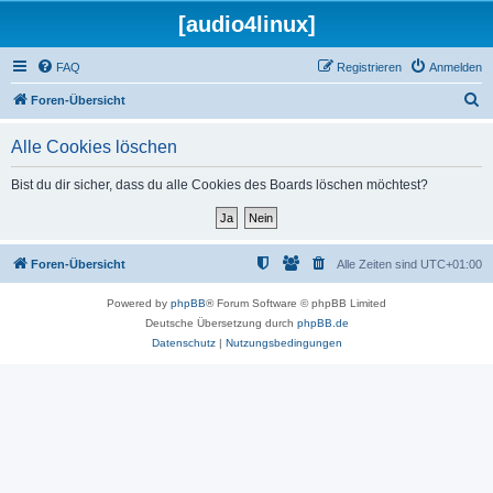
[audio4linux]
FAQ
Registrieren
Anmelden
S
Foren-Übersicht
u
Alle Cookies löschen
c
h
Bist du dir sicher, dass du alle Cookies des Boards löschen möchtest?
e
Foren-Übersicht
Alle Zeiten sind
UTC+01:00
Powered by
phpBB
® Forum Software © phpBB Limited
Deutsche Übersetzung durch
phpBB.de
Datenschutz
|
Nutzungsbedingungen