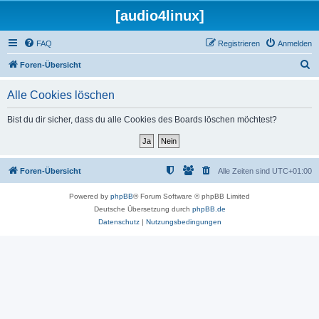
[audio4linux]
FAQ
Registrieren
Anmelden
S
Foren-Übersicht
u
Alle Cookies löschen
c
h
Bist du dir sicher, dass du alle Cookies des Boards löschen möchtest?
e
Foren-Übersicht
Alle Zeiten sind
UTC+01:00
Powered by
phpBB
® Forum Software © phpBB Limited
Deutsche Übersetzung durch
phpBB.de
Datenschutz
|
Nutzungsbedingungen