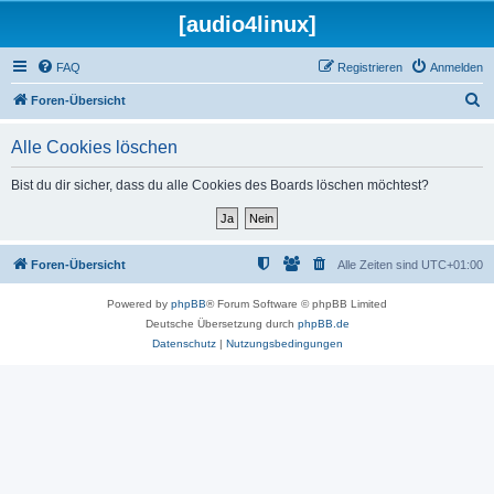
[audio4linux]
FAQ
Registrieren
Anmelden
S
Foren-Übersicht
u
Alle Cookies löschen
c
h
Bist du dir sicher, dass du alle Cookies des Boards löschen möchtest?
e
Foren-Übersicht
Alle Zeiten sind
UTC+01:00
Powered by
phpBB
® Forum Software © phpBB Limited
Deutsche Übersetzung durch
phpBB.de
Datenschutz
|
Nutzungsbedingungen