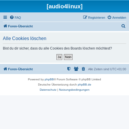
[audio4linux]
FAQ
Registrieren
Anmelden
S
Foren-Übersicht
u
Alle Cookies löschen
c
h
Bist du dir sicher, dass du alle Cookies des Boards löschen möchtest?
e
Foren-Übersicht
Alle Zeiten sind
UTC+01:00
Powered by
phpBB
® Forum Software © phpBB Limited
Deutsche Übersetzung durch
phpBB.de
Datenschutz
|
Nutzungsbedingungen