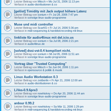
Letzter Beitrag von
Mitsch
«
Mo Jul 31, 2006 11:13 pm
Verfasst in
audio-distributionen & co
[gelöst] Timidity mit Jack output höhere Latenz
Letzter Beitrag von
sonium
«
Fr Jul 28, 2006 7:47 pm
Verfasst in
sonstige linux-audio-programme
Muse und midi controller
Letzter Beitrag von
ScarKS
«
Fr Jul 14, 2006 5:36 pm
Verfasst in
midi-sequenzing & harddiskrecording mit linux
linkliste für audio4linux mit del.icio.us
Letzter Beitrag von
sonium
«
Sa Jul 08, 2006 2:21 pm
Verfasst in
audio4linux.de
[solved] dssi-vst-0.4 kompiliert nicht.
Letzter Beitrag von
sonium
«
Mi Jul 05, 2006 11:51 am
Verfasst in
sonstige linux-audio-programme
Vortrag über "Trusted Computing"
Letzter Beitrag von
Mitsch
«
So Jun 04, 2006 1:11 pm
Verfasst in
opensource & politik & musik
Linux Audio Workstation 0.3
Letzter Beitrag von
zettberlin
«
Fr Apr 21, 2006 12:00 am
Verfasst in
audio-distributionen & co
LiVes-0.9.6pre3
Letzter Beitrag von
nowhiskey
«
Do Apr 20, 2006 11:44 am
Verfasst in
sonstige linux-audio-programme
ardour 0.99.2
Letzter Beitrag von
nowhiskey
«
Sa Mär 11, 2006 1:29 pm
Verfasst in
midi-sequenzing & harddiskrecording mit linux