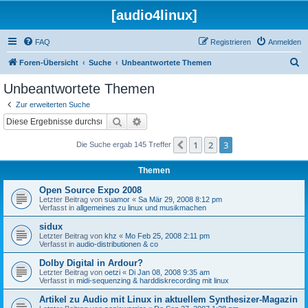
[audio4linux]
FAQ
Registrieren
Anmelden
S
Foren-Übersicht
Suche
Unbeantwortete Themen
u
Unbeantwortete Themen
c
Zur erweiterten Suche
h
Suche
Erweiterte Suche
e
1
2
3
Vorherige
Die Suche ergab 145 Treffer
Themen
Open Source Expo 2008
Letzter Beitrag von
suamor
«
Sa Mär 29, 2008 8:12 pm
Verfasst in
allgemeines zu linux und musikmachen
sidux
Letzter Beitrag von
khz
«
Mo Feb 25, 2008 2:11 pm
Verfasst in
audio-distributionen & co
Dolby Digital in Ardour?
Letzter Beitrag von
oetzi
«
Di Jan 08, 2008 9:35 am
Verfasst in
midi-sequenzing & harddiskrecording mit linux
Artikel zu Audio mit Linux in aktuellem Synthesizer-Magazin