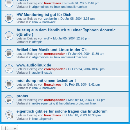
Letzter Beitrag von
linuxchaos
«
Fr Feb 04, 2005 2:46 pm
Verfasst in
allgemeines zu linux und musikmachen
HW-Monitoring ist gut für Dich
Letzter Beitrag von
zettberlin
«
Do Jul 08, 2004 3:35 pm
Verfasst in
linux & hardware
Auszug aus dem Handbuch zu einer Typhoon Acoustic
6(Brüller)
Letzter Beitrag von
wulf
«
Mo Jul 05, 2004 12:26 pm
Verfasst in
offtopic
Artikel über Musik und Linux in der C`t
Letzter Beitrag von
corresponder
«
Fr Jun 04, 2004 11:39 am
Verfasst in
allgemeines zu linux und musikmachen
www.audiolinux.de
Letzter Beitrag von
corresponder
«
Di Feb 24, 2004 10:46 pm
Verfasst in
audio4linux.de
midi-dump mit einem texteditor !
Letzter Beitrag von
linuxchaos
«
So Feb 15, 2004 9:41 pm
Verfasst in
linux & hardware
protux
Letzter Beitrag von
corresponder
«
Mo Okt 13, 2003 11:14 pm
Verfasst in
midi-sequenzing & harddiskrecording mit linux
eigentlich gibt es für solche fragen das linuxforum
Letzter Beitrag von
linuxchaos
«
Di Mär 18, 2003 10:36 pm
Verfasst in
linux allgemein