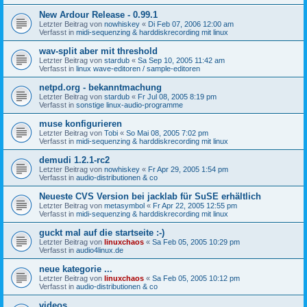
New Ardour Release - 0.99.1
Letzter Beitrag von
nowhiskey
«
Di Feb 07, 2006 12:00 am
Verfasst in
midi-sequenzing & harddiskrecording mit linux
wav-split aber mit threshold
Letzter Beitrag von
stardub
«
Sa Sep 10, 2005 11:42 am
Verfasst in
linux wave-editoren / sample-editoren
netpd.org - bekanntmachung
Letzter Beitrag von
stardub
«
Fr Jul 08, 2005 8:19 pm
Verfasst in
sonstige linux-audio-programme
muse konfigurieren
Letzter Beitrag von
Tobi
«
So Mai 08, 2005 7:02 pm
Verfasst in
midi-sequenzing & harddiskrecording mit linux
demudi 1.2.1-rc2
Letzter Beitrag von
nowhiskey
«
Fr Apr 29, 2005 1:54 pm
Verfasst in
audio-distributionen & co
Neueste CVS Version bei jacklab für SuSE erhältlich
Letzter Beitrag von
metasymbol
«
Fr Apr 22, 2005 12:55 pm
Verfasst in
midi-sequenzing & harddiskrecording mit linux
guckt mal auf die startseite :-)
Letzter Beitrag von
linuxchaos
«
Sa Feb 05, 2005 10:29 pm
Verfasst in
audio4linux.de
neue kategorie ...
Letzter Beitrag von
linuxchaos
«
Sa Feb 05, 2005 10:12 pm
Verfasst in
audio-distributionen & co
videos