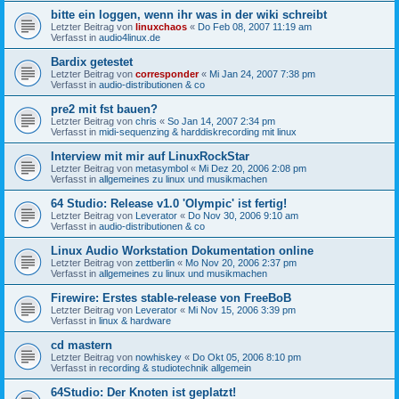
bitte ein loggen, wenn ihr was in der wiki schreibt
Letzter Beitrag von
linuxchaos
«
Do Feb 08, 2007 11:19 am
Verfasst in
audio4linux.de
Bardix getestet
Letzter Beitrag von
corresponder
«
Mi Jan 24, 2007 7:38 pm
Verfasst in
audio-distributionen & co
pre2 mit fst bauen?
Letzter Beitrag von
chris
«
So Jan 14, 2007 2:34 pm
Verfasst in
midi-sequenzing & harddiskrecording mit linux
Interview mit mir auf LinuxRockStar
Letzter Beitrag von
metasymbol
«
Mi Dez 20, 2006 2:08 pm
Verfasst in
allgemeines zu linux und musikmachen
64 Studio: Release v1.0 'Olympic' ist fertig!
Letzter Beitrag von
Leverator
«
Do Nov 30, 2006 9:10 am
Verfasst in
audio-distributionen & co
Linux Audio Workstation Dokumentation online
Letzter Beitrag von
zettberlin
«
Mo Nov 20, 2006 2:37 pm
Verfasst in
allgemeines zu linux und musikmachen
Firewire: Erstes stable-release von FreeBoB
Letzter Beitrag von
Leverator
«
Mi Nov 15, 2006 3:39 pm
Verfasst in
linux & hardware
cd mastern
Letzter Beitrag von
nowhiskey
«
Do Okt 05, 2006 8:10 pm
Verfasst in
recording & studiotechnik allgemein
64Studio: Der Knoten ist geplatzt!