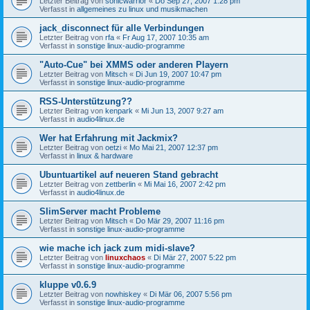
Letzter Beitrag von
sonicwarrior
«
Do Sep 27, 2007 1:28 pm
Verfasst in
allgemeines zu linux und musikmachen
jack_disconnect für alle Verbindungen
Letzter Beitrag von
rfa
«
Fr Aug 17, 2007 10:35 am
Verfasst in
sonstige linux-audio-programme
"Auto-Cue" bei XMMS oder anderen Playern
Letzter Beitrag von
Mitsch
«
Di Jun 19, 2007 10:47 pm
Verfasst in
sonstige linux-audio-programme
RSS-Unterstützung??
Letzter Beitrag von
kenpark
«
Mi Jun 13, 2007 9:27 am
Verfasst in
audio4linux.de
Wer hat Erfahrung mit Jackmix?
Letzter Beitrag von
oetzi
«
Mo Mai 21, 2007 12:37 pm
Verfasst in
linux & hardware
Ubuntuartikel auf neueren Stand gebracht
Letzter Beitrag von
zettberlin
«
Mi Mai 16, 2007 2:42 pm
Verfasst in
audio4linux.de
SlimServer macht Probleme
Letzter Beitrag von
Mitsch
«
Do Mär 29, 2007 11:16 pm
Verfasst in
sonstige linux-audio-programme
wie mache ich jack zum midi-slave?
Letzter Beitrag von
linuxchaos
«
Di Mär 27, 2007 5:22 pm
Verfasst in
sonstige linux-audio-programme
kluppe v0.6.9
Letzter Beitrag von
nowhiskey
«
Di Mär 06, 2007 5:56 pm
Verfasst in
sonstige linux-audio-programme