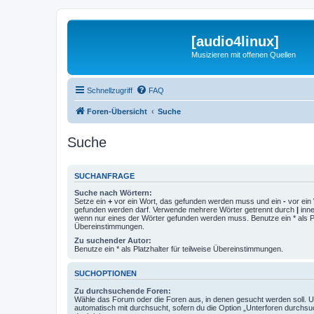
[audio4linux]
Musizieren mit offenen Quellen
Schnellzugriff
FAQ
Foren-Übersicht
Suche
Suche
SUCHANFRAGE
Suche nach Wörtern:
Setze ein
+
vor ein Wort, das gefunden werden muss und ein
-
vor ein 
gefunden werden darf. Verwende mehrere Wörter getrennt durch
|
inne
wenn nur eines der Wörter gefunden werden muss. Benutze ein * als Pla
Übereinstimmungen.
Zu suchender Autor:
Benutze ein * als Platzhalter für teilweise Übereinstimmungen.
SUCHOPTIONEN
Zu durchsuchende Foren:
Wähle das Forum oder die Foren aus, in denen gesucht werden soll. 
automatisch mit durchsucht, sofern du die Option „Unterforen durchsu