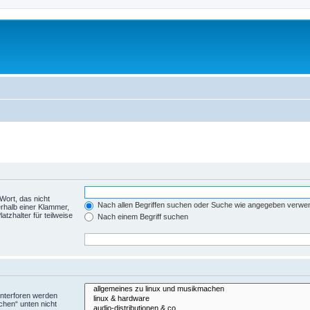
Wort, das nicht
Nach allen Begriffen suchen oder Suche wie angegeben verwe
rhalb einer Klammer,
tzhalter für teilweise
Nach einem Begriff suchen
Unterforen werden
chen“ unten nicht