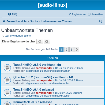
[audio4linux]
FAQ
Registrieren
Anmelden
S
Foren-Übersicht
Suche
Unbeantwortete Themen
u
Unbeantwortete Themen
c
Zur erweiterten Suche
h
Suche
Erweiterte Suche
e
1
2
3
Nächste
Die Suche ergab 145 Treffer
Themen
ToneShiftEQ v0.5.0 veröffentlicht
Letzter Beitrag von
corresponder
«
Do Jul 16, 2026 5:30 am
Verfasst in
allgemeines zu linux und musikmachen
Qtractor 1.6.2 (Sommer'26) veröffentlicht!
Letzter Beitrag von
corresponder
«
Do Jul 16, 2026 5:29 am
Verfasst in
allgemeines zu linux und musikmachen
ToneShiftEQ v0.4.0 released
Letzter Beitrag von
corresponder
«
Di Jul 07, 2026 6:10 pm
Verfasst in
allgemeines zu linux und musikmachen
NeuralRack v0.3.3 released