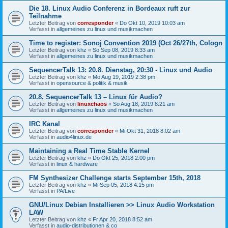
Die 18. Linux Audio Conferenz in Bordeaux ruft zur
Teilnahme
Letzter Beitrag von
corresponder
«
Do Okt 10, 2019 10:03 am
Verfasst in
allgemeines zu linux und musikmachen
Time to register: Sonoj Convention 2019 (Oct 26/27th, Cologn
Letzter Beitrag von
khz
«
So Sep 08, 2019 8:33 am
Verfasst in
allgemeines zu linux und musikmachen
SequencerTalk 13: 20.8. Dienstag, 20:30 - Linux und Audio
Letzter Beitrag von
khz
«
Mo Aug 19, 2019 2:38 pm
Verfasst in
opensource & politik & musik
20.8. SequencerTalk 13 – Linux für Audio?
Letzter Beitrag von
linuxchaos
«
So Aug 18, 2019 8:21 am
Verfasst in
allgemeines zu linux und musikmachen
IRC Kanal
Letzter Beitrag von
corresponder
«
Mi Okt 31, 2018 8:02 am
Verfasst in
audio4linux.de
Maintaining a Real Time Stable Kernel
Letzter Beitrag von
khz
«
Do Okt 25, 2018 2:00 pm
Verfasst in
linux & hardware
FM Synthesizer Challenge starts September 15th, 2018
Letzter Beitrag von
khz
«
Mi Sep 05, 2018 4:15 pm
Verfasst in
PA/Live
GNU/Linux Debian Installieren >> Linux Audio Workstation
LAW
Letzter Beitrag von
khz
«
Fr Apr 20, 2018 8:52 am
Verfasst in
audio-distributionen & co