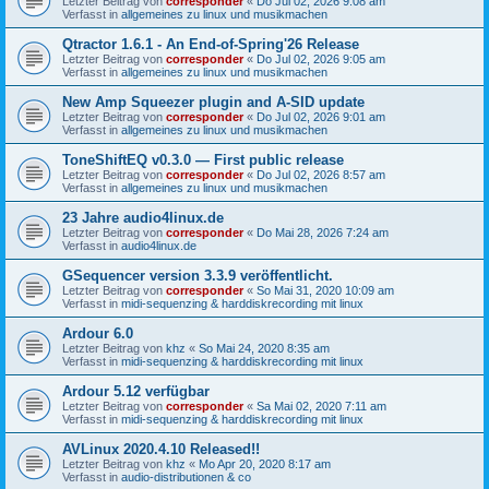
Letzter Beitrag von
corresponder
«
Do Jul 02, 2026 9:08 am
Verfasst in
allgemeines zu linux und musikmachen
Qtractor 1.6.1 - An End-of-Spring'26 Release
Letzter Beitrag von
corresponder
«
Do Jul 02, 2026 9:05 am
Verfasst in
allgemeines zu linux und musikmachen
New Amp Squeezer plugin and A-SID update
Letzter Beitrag von
corresponder
«
Do Jul 02, 2026 9:01 am
Verfasst in
allgemeines zu linux und musikmachen
ToneShiftEQ v0.3.0 — First public release
Letzter Beitrag von
corresponder
«
Do Jul 02, 2026 8:57 am
Verfasst in
allgemeines zu linux und musikmachen
23 Jahre audio4linux.de
Letzter Beitrag von
corresponder
«
Do Mai 28, 2026 7:24 am
Verfasst in
audio4linux.de
GSequencer version 3.3.9 veröffentlicht.
Letzter Beitrag von
corresponder
«
So Mai 31, 2020 10:09 am
Verfasst in
midi-sequenzing & harddiskrecording mit linux
Ardour 6.0
Letzter Beitrag von
khz
«
So Mai 24, 2020 8:35 am
Verfasst in
midi-sequenzing & harddiskrecording mit linux
Ardour 5.12 verfügbar
Letzter Beitrag von
corresponder
«
Sa Mai 02, 2020 7:11 am
Verfasst in
midi-sequenzing & harddiskrecording mit linux
AVLinux 2020.4.10 Released!!
Letzter Beitrag von
khz
«
Mo Apr 20, 2020 8:17 am
Verfasst in
audio-distributionen & co