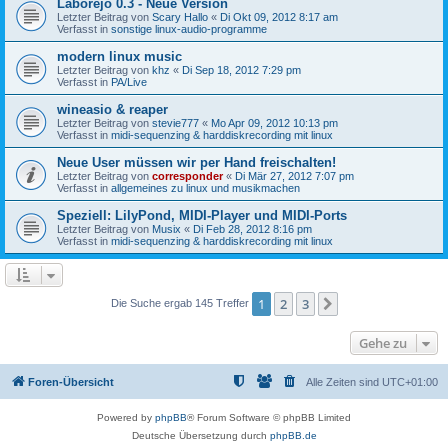
Laborejo 0.3 - Neue Version
Letzter Beitrag von
Scary Hallo
«
Di Okt 09, 2012 8:17 am
Verfasst in
sonstige linux-audio-programme
modern linux music
Letzter Beitrag von
khz
«
Di Sep 18, 2012 7:29 pm
Verfasst in
PA/Live
wineasio & reaper
Letzter Beitrag von
stevie777
«
Mo Apr 09, 2012 10:13 pm
Verfasst in
midi-sequenzing & harddiskrecording mit linux
Neue User müssen wir per Hand freischalten!
Letzter Beitrag von
corresponder
«
Di Mär 27, 2012 7:07 pm
Verfasst in
allgemeines zu linux und musikmachen
Speziell: LilyPond, MIDI-Player und MIDI-Ports
Letzter Beitrag von
Musix
«
Di Feb 28, 2012 8:16 pm
Verfasst in
midi-sequenzing & harddiskrecording mit linux
1
2
3
Nächste
Die Suche ergab 145 Treffer
Gehe zu
Foren-Übersicht
Alle Zeiten sind
UTC+01:00
Powered by
phpBB
® Forum Software © phpBB Limited
Deutsche Übersetzung durch
phpBB.de