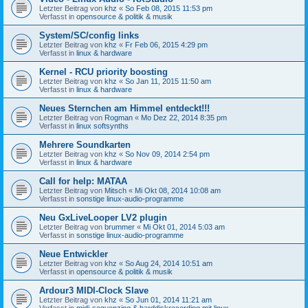
Letzter Beitrag von
khz
«
So Feb 08, 2015 11:53 pm
Verfasst in
opensource & politik & musik
System/SC/config links
Letzter Beitrag von
khz
«
Fr Feb 06, 2015 4:29 pm
Verfasst in
linux & hardware
Kernel - RCU priority boosting
Letzter Beitrag von
khz
«
So Jan 11, 2015 11:50 am
Verfasst in
linux & hardware
Neues Sternchen am Himmel entdeckt!!!
Letzter Beitrag von
Rogman
«
Mo Dez 22, 2014 8:35 pm
Verfasst in
linux softsynths
Mehrere Soundkarten
Letzter Beitrag von
khz
«
So Nov 09, 2014 2:54 pm
Verfasst in
linux & hardware
Call for help: MATAA
Letzter Beitrag von
Mitsch
«
Mi Okt 08, 2014 10:08 am
Verfasst in
sonstige linux-audio-programme
Neu GxLiveLooper LV2 plugin
Letzter Beitrag von
brummer
«
Mi Okt 01, 2014 5:03 am
Verfasst in
sonstige linux-audio-programme
Neue Entwickler
Letzter Beitrag von
khz
«
So Aug 24, 2014 10:51 am
Verfasst in
opensource & politik & musik
Ardour3 MIDI-Clock Slave
Letzter Beitrag von
khz
«
So Jun 01, 2014 11:21 am
Verfasst in
midi-sequenzing & harddiskrecording mit linux