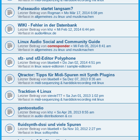
Pulseaudio startet langsam?
Letzter Beitrag von
Rogman
«
Mo Mär 17, 2014 6:08 pm
Verfasst in
allgemeines zu linux und musikmachen
WIKI - Fehler in der Datenbank
Letzter Beitrag von
khz
«
Mi Feb 12, 2014 6:44 pm
Verfasst in
audio4linux.de
Linux Audio Social and Community Guide
Letzter Beitrag von
corresponder
«
Mi Feb 05, 2014 8:41 am
Verfasst in
allgemeines zu linux und musikmachen
sfz- und sf2-Editor Polyphone
Letzter Beitrag von
bluebell
«
Do Jan 02, 2014 4:51 pm
Verfasst in
linux wave-editoren / sample-editoren
Qtractor: Tipps für Midi-Spuren mit Synth Plugins
Letzter Beitrag von
bluebell
«
Sa Dez 07, 2013 9:35 am
Verfasst in
midi-sequenzing & harddiskrecording mit linux
Tracktion 4 Linux
Letzter Beitrag von
stevie777
«
Sa Jun 01, 2013 1:02 pm
Verfasst in
midi-sequenzing & harddiskrecording mit linux
gentoostudio
Letzter Beitrag von
khz
«
So Apr 28, 2013 8:55 am
Verfasst in
audio-distributionen & co
fluidsynth-dssi und viele Spuren
Letzter Beitrag von
bluebell
«
Sa Nov 10, 2012 2:27 pm
Verfasst in
linux softsynths