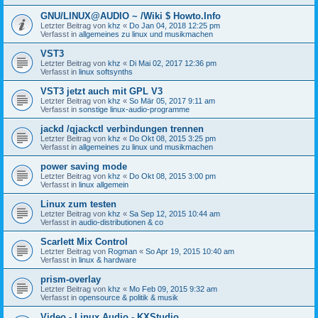
GNU/LINUX@AUDIO ~ /Wiki $ Howto.Info
Letzter Beitrag von
khz
«
Do Jan 04, 2018 12:25 pm
Verfasst in
allgemeines zu linux und musikmachen
VST3
Letzter Beitrag von
khz
«
Di Mai 02, 2017 12:36 pm
Verfasst in
linux softsynths
VST3 jetzt auch mit GPL V3
Letzter Beitrag von
khz
«
So Mär 05, 2017 9:11 am
Verfasst in
sonstige linux-audio-programme
jackd /qjackctl verbindungen trennen
Letzter Beitrag von
khz
«
Do Okt 08, 2015 3:25 pm
Verfasst in
allgemeines zu linux und musikmachen
power saving mode
Letzter Beitrag von
khz
«
Do Okt 08, 2015 3:00 pm
Verfasst in
linux allgemein
Linux zum testen
Letzter Beitrag von
khz
«
Sa Sep 12, 2015 10:44 am
Verfasst in
audio-distributionen & co
Scarlett Mix Control
Letzter Beitrag von
Rogman
«
So Apr 19, 2015 10:40 am
Verfasst in
linux & hardware
prism-overlay
Letzter Beitrag von
khz
«
Mo Feb 09, 2015 9:32 am
Verfasst in
opensource & politik & musik
Video - Linux Audio - KXStudio