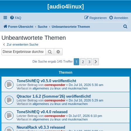
[audio4linux]
FAQ
Registrieren
Anmelden
S
Foren-Übersicht
Suche
Unbeantwortete Themen
u
Unbeantwortete Themen
c
Zur erweiterten Suche
h
Suche
Erweiterte Suche
e
1
2
3
Nächste
Die Suche ergab 145 Treffer
Themen
ToneShiftEQ v0.5.0 veröffentlicht
Letzter Beitrag von
corresponder
«
Do Jul 16, 2026 5:30 am
Verfasst in
allgemeines zu linux und musikmachen
Qtractor 1.6.2 (Sommer'26) veröffentlicht!
Letzter Beitrag von
corresponder
«
Do Jul 16, 2026 5:29 am
Verfasst in
allgemeines zu linux und musikmachen
ToneShiftEQ v0.4.0 released
Letzter Beitrag von
corresponder
«
Di Jul 07, 2026 6:10 pm
Verfasst in
allgemeines zu linux und musikmachen
NeuralRack v0.3.3 released