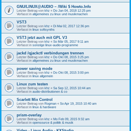
GNU/LINUX@AUDIO ~ /Wiki $ Howto.Info
Letzter Beitrag von
khz
«
Do Jan 04, 2018 12:25 pm
Verfasst in
allgemeines zu linux und musikmachen
VST3
Letzter Beitrag von
khz
«
Di Mai 02, 2017 12:36 pm
Verfasst in
linux softsynths
VST3 jetzt auch mit GPL V3
Letzter Beitrag von
khz
«
So Mär 05, 2017 9:11 am
Verfasst in
sonstige linux-audio-programme
jackd /qjackctl verbindungen trennen
Letzter Beitrag von
khz
«
Do Okt 08, 2015 3:25 pm
Verfasst in
allgemeines zu linux und musikmachen
power saving mode
Letzter Beitrag von
khz
«
Do Okt 08, 2015 3:00 pm
Verfasst in
linux allgemein
Linux zum testen
Letzter Beitrag von
khz
«
Sa Sep 12, 2015 10:44 am
Verfasst in
audio-distributionen & co
Scarlett Mix Control
Letzter Beitrag von
Rogman
«
So Apr 19, 2015 10:40 am
Verfasst in
linux & hardware
prism-overlay
Letzter Beitrag von
khz
«
Mo Feb 09, 2015 9:32 am
Verfasst in
opensource & politik & musik
Video - Linux Audio - KXStudio