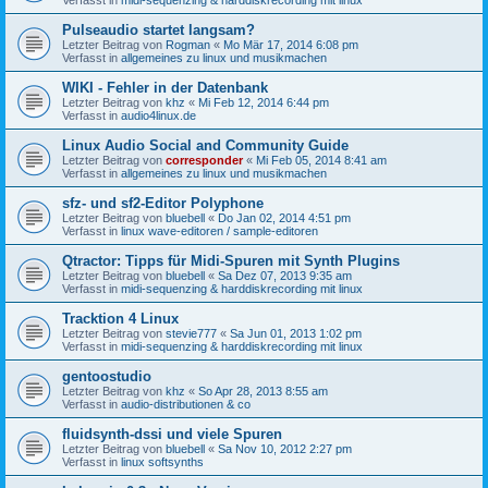
Pulseaudio startet langsam?
Letzter Beitrag von
Rogman
«
Mo Mär 17, 2014 6:08 pm
Verfasst in
allgemeines zu linux und musikmachen
WIKI - Fehler in der Datenbank
Letzter Beitrag von
khz
«
Mi Feb 12, 2014 6:44 pm
Verfasst in
audio4linux.de
Linux Audio Social and Community Guide
Letzter Beitrag von
corresponder
«
Mi Feb 05, 2014 8:41 am
Verfasst in
allgemeines zu linux und musikmachen
sfz- und sf2-Editor Polyphone
Letzter Beitrag von
bluebell
«
Do Jan 02, 2014 4:51 pm
Verfasst in
linux wave-editoren / sample-editoren
Qtractor: Tipps für Midi-Spuren mit Synth Plugins
Letzter Beitrag von
bluebell
«
Sa Dez 07, 2013 9:35 am
Verfasst in
midi-sequenzing & harddiskrecording mit linux
Tracktion 4 Linux
Letzter Beitrag von
stevie777
«
Sa Jun 01, 2013 1:02 pm
Verfasst in
midi-sequenzing & harddiskrecording mit linux
gentoostudio
Letzter Beitrag von
khz
«
So Apr 28, 2013 8:55 am
Verfasst in
audio-distributionen & co
fluidsynth-dssi und viele Spuren
Letzter Beitrag von
bluebell
«
Sa Nov 10, 2012 2:27 pm
Verfasst in
linux softsynths