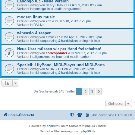
Laborejo 0.3 - Neue Version
Letzter Beitrag von
Scary Hallo
«
Di Okt 09, 2012 8:17 am
Verfasst in
sonstige linux-audio-programme
modern linux music
Letzter Beitrag von
khz
«
Di Sep 18, 2012 7:29 pm
Verfasst in
PA/Live
wineasio & reaper
Letzter Beitrag von
stevie777
«
Mo Apr 09, 2012 10:13 pm
Verfasst in
midi-sequenzing & harddiskrecording mit linux
Neue User müssen wir per Hand freischalten!
Letzter Beitrag von
corresponder
«
Di Mär 27, 2012 7:07 pm
Verfasst in
allgemeines zu linux und musikmachen
Speziell: LilyPond, MIDI-Player und MIDI-Ports
Letzter Beitrag von
Musix
«
Di Feb 28, 2012 8:16 pm
Verfasst in
midi-sequenzing & harddiskrecording mit linux
1
2
3
Nächste
Die Suche ergab 145 Treffer
Gehe zu
Foren-Übersicht
Alle Zeiten sind
UTC+01:00
Powered by
phpBB
® Forum Software © phpBB Limited
Deutsche Übersetzung durch
phpBB.de