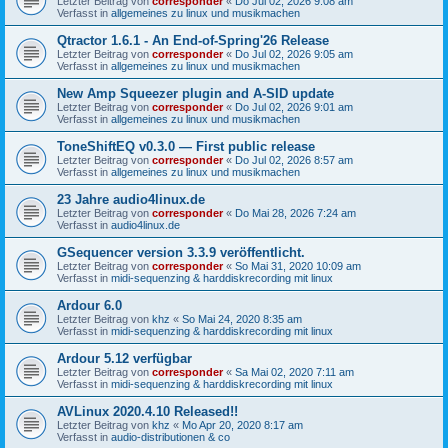
Letzter Beitrag von
corresponder
«
Do Jul 02, 2026 9:08 am
Verfasst in
allgemeines zu linux und musikmachen
Qtractor 1.6.1 - An End-of-Spring'26 Release
Letzter Beitrag von
corresponder
«
Do Jul 02, 2026 9:05 am
Verfasst in
allgemeines zu linux und musikmachen
New Amp Squeezer plugin and A-SID update
Letzter Beitrag von
corresponder
«
Do Jul 02, 2026 9:01 am
Verfasst in
allgemeines zu linux und musikmachen
ToneShiftEQ v0.3.0 — First public release
Letzter Beitrag von
corresponder
«
Do Jul 02, 2026 8:57 am
Verfasst in
allgemeines zu linux und musikmachen
23 Jahre audio4linux.de
Letzter Beitrag von
corresponder
«
Do Mai 28, 2026 7:24 am
Verfasst in
audio4linux.de
GSequencer version 3.3.9 veröffentlicht.
Letzter Beitrag von
corresponder
«
So Mai 31, 2020 10:09 am
Verfasst in
midi-sequenzing & harddiskrecording mit linux
Ardour 6.0
Letzter Beitrag von
khz
«
So Mai 24, 2020 8:35 am
Verfasst in
midi-sequenzing & harddiskrecording mit linux
Ardour 5.12 verfügbar
Letzter Beitrag von
corresponder
«
Sa Mai 02, 2020 7:11 am
Verfasst in
midi-sequenzing & harddiskrecording mit linux
AVLinux 2020.4.10 Released!!
Letzter Beitrag von
khz
«
Mo Apr 20, 2020 8:17 am
Verfasst in
audio-distributionen & co