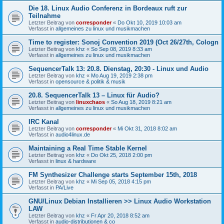
Die 18. Linux Audio Conferenz in Bordeaux ruft zur
Teilnahme
Letzter Beitrag von
corresponder
«
Do Okt 10, 2019 10:03 am
Verfasst in
allgemeines zu linux und musikmachen
Time to register: Sonoj Convention 2019 (Oct 26/27th, Cologn
Letzter Beitrag von
khz
«
So Sep 08, 2019 8:33 am
Verfasst in
allgemeines zu linux und musikmachen
SequencerTalk 13: 20.8. Dienstag, 20:30 - Linux und Audio
Letzter Beitrag von
khz
«
Mo Aug 19, 2019 2:38 pm
Verfasst in
opensource & politik & musik
20.8. SequencerTalk 13 – Linux für Audio?
Letzter Beitrag von
linuxchaos
«
So Aug 18, 2019 8:21 am
Verfasst in
allgemeines zu linux und musikmachen
IRC Kanal
Letzter Beitrag von
corresponder
«
Mi Okt 31, 2018 8:02 am
Verfasst in
audio4linux.de
Maintaining a Real Time Stable Kernel
Letzter Beitrag von
khz
«
Do Okt 25, 2018 2:00 pm
Verfasst in
linux & hardware
FM Synthesizer Challenge starts September 15th, 2018
Letzter Beitrag von
khz
«
Mi Sep 05, 2018 4:15 pm
Verfasst in
PA/Live
GNU/Linux Debian Installieren >> Linux Audio Workstation
LAW
Letzter Beitrag von
khz
«
Fr Apr 20, 2018 8:52 am
Verfasst in
audio-distributionen & co