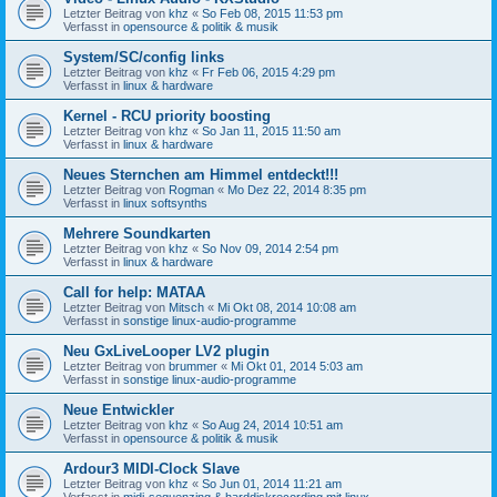
Letzter Beitrag von
khz
«
So Feb 08, 2015 11:53 pm
Verfasst in
opensource & politik & musik
System/SC/config links
Letzter Beitrag von
khz
«
Fr Feb 06, 2015 4:29 pm
Verfasst in
linux & hardware
Kernel - RCU priority boosting
Letzter Beitrag von
khz
«
So Jan 11, 2015 11:50 am
Verfasst in
linux & hardware
Neues Sternchen am Himmel entdeckt!!!
Letzter Beitrag von
Rogman
«
Mo Dez 22, 2014 8:35 pm
Verfasst in
linux softsynths
Mehrere Soundkarten
Letzter Beitrag von
khz
«
So Nov 09, 2014 2:54 pm
Verfasst in
linux & hardware
Call for help: MATAA
Letzter Beitrag von
Mitsch
«
Mi Okt 08, 2014 10:08 am
Verfasst in
sonstige linux-audio-programme
Neu GxLiveLooper LV2 plugin
Letzter Beitrag von
brummer
«
Mi Okt 01, 2014 5:03 am
Verfasst in
sonstige linux-audio-programme
Neue Entwickler
Letzter Beitrag von
khz
«
So Aug 24, 2014 10:51 am
Verfasst in
opensource & politik & musik
Ardour3 MIDI-Clock Slave
Letzter Beitrag von
khz
«
So Jun 01, 2014 11:21 am
Verfasst in
midi-sequenzing & harddiskrecording mit linux