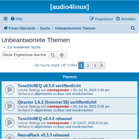
[audio4linux]
FAQ
Registrieren
Anmelden
S
Foren-Übersicht
Suche
Unbeantwortete Themen
u
Unbeantwortete Themen
c
Zur erweiterten Suche
h
Suche
Erweiterte Suche
e
1
2
3
Nächste
Die Suche ergab 145 Treffer
Themen
ToneShiftEQ v0.5.0 veröffentlicht
Letzter Beitrag von
corresponder
«
Do Jul 16, 2026 5:30 am
Verfasst in
allgemeines zu linux und musikmachen
Qtractor 1.6.2 (Sommer'26) veröffentlicht!
Letzter Beitrag von
corresponder
«
Do Jul 16, 2026 5:29 am
Verfasst in
allgemeines zu linux und musikmachen
ToneShiftEQ v0.4.0 released
Letzter Beitrag von
corresponder
«
Di Jul 07, 2026 6:10 pm
Verfasst in
allgemeines zu linux und musikmachen
NeuralRack v0.3.3 released