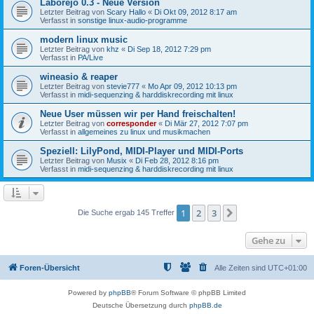
Laborejo 0.3 - Neue Version
Letzter Beitrag von
Scary Hallo
«
Di Okt 09, 2012 8:17 am
Verfasst in
sonstige linux-audio-programme
modern linux music
Letzter Beitrag von
khz
«
Di Sep 18, 2012 7:29 pm
Verfasst in
PA/Live
wineasio & reaper
Letzter Beitrag von
stevie777
«
Mo Apr 09, 2012 10:13 pm
Verfasst in
midi-sequenzing & harddiskrecording mit linux
Neue User müssen wir per Hand freischalten!
Letzter Beitrag von
corresponder
«
Di Mär 27, 2012 7:07 pm
Verfasst in
allgemeines zu linux und musikmachen
Speziell: LilyPond, MIDI-Player und MIDI-Ports
Letzter Beitrag von
Musix
«
Di Feb 28, 2012 8:16 pm
Verfasst in
midi-sequenzing & harddiskrecording mit linux
1
2
3
Nächste
Die Suche ergab 145 Treffer
Gehe zu
Foren-Übersicht
Alle Zeiten sind
UTC+01:00
Powered by
phpBB
® Forum Software © phpBB Limited
Deutsche Übersetzung durch
phpBB.de