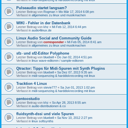
Pulseaudio startet langsam?
Letzter Beitrag von
Rogman
«
Mo Mär 17, 2014 6:08 pm
Verfasst in
allgemeines zu linux und musikmachen
WIKI - Fehler in der Datenbank
Letzter Beitrag von
khz
«
Mi Feb 12, 2014 6:44 pm
Verfasst in
audio4linux.de
Linux Audio Social and Community Guide
Letzter Beitrag von
corresponder
«
Mi Feb 05, 2014 8:41 am
Verfasst in
allgemeines zu linux und musikmachen
sfz- und sf2-Editor Polyphone
Letzter Beitrag von
bluebell
«
Do Jan 02, 2014 4:51 pm
Verfasst in
linux wave-editoren / sample-editoren
Qtractor: Tipps für Midi-Spuren mit Synth Plugins
Letzter Beitrag von
bluebell
«
Sa Dez 07, 2013 9:35 am
Verfasst in
midi-sequenzing & harddiskrecording mit linux
Tracktion 4 Linux
Letzter Beitrag von
stevie777
«
Sa Jun 01, 2013 1:02 pm
Verfasst in
midi-sequenzing & harddiskrecording mit linux
gentoostudio
Letzter Beitrag von
khz
«
So Apr 28, 2013 8:55 am
Verfasst in
audio-distributionen & co
fluidsynth-dssi und viele Spuren
Letzter Beitrag von
bluebell
«
Sa Nov 10, 2012 2:27 pm
Verfasst in
linux softsynths