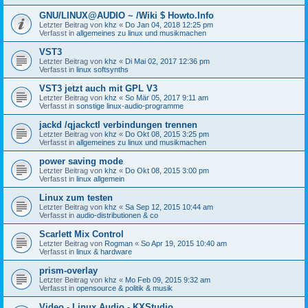
GNU/LINUX@AUDIO ~ /Wiki $ Howto.Info
Letzter Beitrag von
khz
«
Do Jan 04, 2018 12:25 pm
Verfasst in
allgemeines zu linux und musikmachen
VST3
Letzter Beitrag von
khz
«
Di Mai 02, 2017 12:36 pm
Verfasst in
linux softsynths
VST3 jetzt auch mit GPL V3
Letzter Beitrag von
khz
«
So Mär 05, 2017 9:11 am
Verfasst in
sonstige linux-audio-programme
jackd /qjackctl verbindungen trennen
Letzter Beitrag von
khz
«
Do Okt 08, 2015 3:25 pm
Verfasst in
allgemeines zu linux und musikmachen
power saving mode
Letzter Beitrag von
khz
«
Do Okt 08, 2015 3:00 pm
Verfasst in
linux allgemein
Linux zum testen
Letzter Beitrag von
khz
«
Sa Sep 12, 2015 10:44 am
Verfasst in
audio-distributionen & co
Scarlett Mix Control
Letzter Beitrag von
Rogman
«
So Apr 19, 2015 10:40 am
Verfasst in
linux & hardware
prism-overlay
Letzter Beitrag von
khz
«
Mo Feb 09, 2015 9:32 am
Verfasst in
opensource & politik & musik
Video - Linux Audio - KXStudio