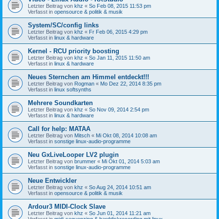
Letzter Beitrag von
khz
«
So Feb 08, 2015 11:53 pm
Verfasst in
opensource & politik & musik
System/SC/config links
Letzter Beitrag von
khz
«
Fr Feb 06, 2015 4:29 pm
Verfasst in
linux & hardware
Kernel - RCU priority boosting
Letzter Beitrag von
khz
«
So Jan 11, 2015 11:50 am
Verfasst in
linux & hardware
Neues Sternchen am Himmel entdeckt!!!
Letzter Beitrag von
Rogman
«
Mo Dez 22, 2014 8:35 pm
Verfasst in
linux softsynths
Mehrere Soundkarten
Letzter Beitrag von
khz
«
So Nov 09, 2014 2:54 pm
Verfasst in
linux & hardware
Call for help: MATAA
Letzter Beitrag von
Mitsch
«
Mi Okt 08, 2014 10:08 am
Verfasst in
sonstige linux-audio-programme
Neu GxLiveLooper LV2 plugin
Letzter Beitrag von
brummer
«
Mi Okt 01, 2014 5:03 am
Verfasst in
sonstige linux-audio-programme
Neue Entwickler
Letzter Beitrag von
khz
«
So Aug 24, 2014 10:51 am
Verfasst in
opensource & politik & musik
Ardour3 MIDI-Clock Slave
Letzter Beitrag von
khz
«
So Jun 01, 2014 11:21 am
Verfasst in
midi-sequenzing & harddiskrecording mit linux