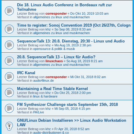
Die 18. Linux Audio Conferenz in Bordeaux ruft zur
Teilnahme
Letzter Beitrag von
corresponder
«
Do Okt 10, 2019 10:03 am
Verfasst in
allgemeines zu linux und musikmachen
Time to register: Sonoj Convention 2019 (Oct 26/27th, Cologn
Letzter Beitrag von
khz
«
So Sep 08, 2019 8:33 am
Verfasst in
allgemeines zu linux und musikmachen
SequencerTalk 13: 20.8. Dienstag, 20:30 - Linux und Audio
Letzter Beitrag von
khz
«
Mo Aug 19, 2019 2:38 pm
Verfasst in
opensource & politik & musik
20.8. SequencerTalk 13 – Linux für Audio?
Letzter Beitrag von
linuxchaos
«
So Aug 18, 2019 8:21 am
Verfasst in
allgemeines zu linux und musikmachen
IRC Kanal
Letzter Beitrag von
corresponder
«
Mi Okt 31, 2018 8:02 am
Verfasst in
audio4linux.de
Maintaining a Real Time Stable Kernel
Letzter Beitrag von
khz
«
Do Okt 25, 2018 2:00 pm
Verfasst in
linux & hardware
FM Synthesizer Challenge starts September 15th, 2018
Letzter Beitrag von
khz
«
Mi Sep 05, 2018 4:15 pm
Verfasst in
PA/Live
GNU/Linux Debian Installieren >> Linux Audio Workstation
LAW
Letzter Beitrag von
khz
«
Fr Apr 20, 2018 8:52 am
Verfasst in
audio-distributionen & co