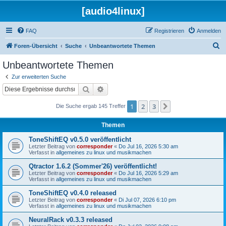
[audio4linux]
FAQ
Registrieren
Anmelden
S
Foren-Übersicht
Suche
Unbeantwortete Themen
u
Unbeantwortete Themen
c
Zur erweiterten Suche
h
Suche
Erweiterte Suche
e
1
2
3
Nächste
Die Suche ergab 145 Treffer
Themen
ToneShiftEQ v0.5.0 veröffentlicht
Letzter Beitrag von
corresponder
«
Do Jul 16, 2026 5:30 am
Verfasst in
allgemeines zu linux und musikmachen
Qtractor 1.6.2 (Sommer'26) veröffentlicht!
Letzter Beitrag von
corresponder
«
Do Jul 16, 2026 5:29 am
Verfasst in
allgemeines zu linux und musikmachen
ToneShiftEQ v0.4.0 released
Letzter Beitrag von
corresponder
«
Di Jul 07, 2026 6:10 pm
Verfasst in
allgemeines zu linux und musikmachen
NeuralRack v0.3.3 released