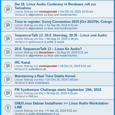
Die 18. Linux Audio Conferenz in Bordeaux ruft zur
Teilnahme
Letzter Beitrag von
corresponder
«
Do Okt 10, 2019 10:03 am
Verfasst in
allgemeines zu linux und musikmachen
Time to register: Sonoj Convention 2019 (Oct 26/27th, Cologn
Letzter Beitrag von
khz
«
So Sep 08, 2019 8:33 am
Verfasst in
allgemeines zu linux und musikmachen
SequencerTalk 13: 20.8. Dienstag, 20:30 - Linux und Audio
Letzter Beitrag von
khz
«
Mo Aug 19, 2019 2:38 pm
Verfasst in
opensource & politik & musik
20.8. SequencerTalk 13 – Linux für Audio?
Letzter Beitrag von
linuxchaos
«
So Aug 18, 2019 8:21 am
Verfasst in
allgemeines zu linux und musikmachen
IRC Kanal
Letzter Beitrag von
corresponder
«
Mi Okt 31, 2018 8:02 am
Verfasst in
audio4linux.de
Maintaining a Real Time Stable Kernel
Letzter Beitrag von
khz
«
Do Okt 25, 2018 2:00 pm
Verfasst in
linux & hardware
FM Synthesizer Challenge starts September 15th, 2018
Letzter Beitrag von
khz
«
Mi Sep 05, 2018 4:15 pm
Verfasst in
PA/Live
GNU/Linux Debian Installieren >> Linux Audio Workstation
LAW
Letzter Beitrag von
khz
«
Fr Apr 20, 2018 8:52 am
Verfasst in
audio-distributionen & co