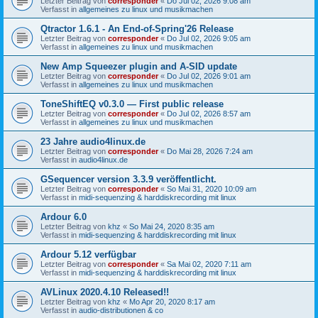
Letzter Beitrag von
corresponder
«
Do Jul 02, 2026 9:08 am
Verfasst in
allgemeines zu linux und musikmachen
Qtractor 1.6.1 - An End-of-Spring'26 Release
Letzter Beitrag von
corresponder
«
Do Jul 02, 2026 9:05 am
Verfasst in
allgemeines zu linux und musikmachen
New Amp Squeezer plugin and A-SID update
Letzter Beitrag von
corresponder
«
Do Jul 02, 2026 9:01 am
Verfasst in
allgemeines zu linux und musikmachen
ToneShiftEQ v0.3.0 — First public release
Letzter Beitrag von
corresponder
«
Do Jul 02, 2026 8:57 am
Verfasst in
allgemeines zu linux und musikmachen
23 Jahre audio4linux.de
Letzter Beitrag von
corresponder
«
Do Mai 28, 2026 7:24 am
Verfasst in
audio4linux.de
GSequencer version 3.3.9 veröffentlicht.
Letzter Beitrag von
corresponder
«
So Mai 31, 2020 10:09 am
Verfasst in
midi-sequenzing & harddiskrecording mit linux
Ardour 6.0
Letzter Beitrag von
khz
«
So Mai 24, 2020 8:35 am
Verfasst in
midi-sequenzing & harddiskrecording mit linux
Ardour 5.12 verfügbar
Letzter Beitrag von
corresponder
«
Sa Mai 02, 2020 7:11 am
Verfasst in
midi-sequenzing & harddiskrecording mit linux
AVLinux 2020.4.10 Released!!
Letzter Beitrag von
khz
«
Mo Apr 20, 2020 8:17 am
Verfasst in
audio-distributionen & co