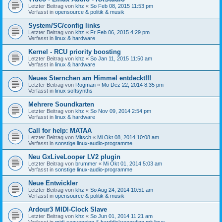
Letzter Beitrag von
khz
«
So Feb 08, 2015 11:53 pm
Verfasst in
opensource & politik & musik
System/SC/config links
Letzter Beitrag von
khz
«
Fr Feb 06, 2015 4:29 pm
Verfasst in
linux & hardware
Kernel - RCU priority boosting
Letzter Beitrag von
khz
«
So Jan 11, 2015 11:50 am
Verfasst in
linux & hardware
Neues Sternchen am Himmel entdeckt!!!
Letzter Beitrag von
Rogman
«
Mo Dez 22, 2014 8:35 pm
Verfasst in
linux softsynths
Mehrere Soundkarten
Letzter Beitrag von
khz
«
So Nov 09, 2014 2:54 pm
Verfasst in
linux & hardware
Call for help: MATAA
Letzter Beitrag von
Mitsch
«
Mi Okt 08, 2014 10:08 am
Verfasst in
sonstige linux-audio-programme
Neu GxLiveLooper LV2 plugin
Letzter Beitrag von
brummer
«
Mi Okt 01, 2014 5:03 am
Verfasst in
sonstige linux-audio-programme
Neue Entwickler
Letzter Beitrag von
khz
«
So Aug 24, 2014 10:51 am
Verfasst in
opensource & politik & musik
Ardour3 MIDI-Clock Slave
Letzter Beitrag von
khz
«
So Jun 01, 2014 11:21 am
Verfasst in
midi-sequenzing & harddiskrecording mit linux