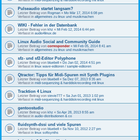
Pulseaudio startet langsam?
Letzter Beitrag von
Rogman
«
Mo Mär 17, 2014 6:08 pm
Verfasst in
allgemeines zu linux und musikmachen
WIKI - Fehler in der Datenbank
Letzter Beitrag von
khz
«
Mi Feb 12, 2014 6:44 pm
Verfasst in
audio4linux.de
Linux Audio Social and Community Guide
Letzter Beitrag von
corresponder
«
Mi Feb 05, 2014 8:41 am
Verfasst in
allgemeines zu linux und musikmachen
sfz- und sf2-Editor Polyphone
Letzter Beitrag von
bluebell
«
Do Jan 02, 2014 4:51 pm
Verfasst in
linux wave-editoren / sample-editoren
Qtractor: Tipps für Midi-Spuren mit Synth Plugins
Letzter Beitrag von
bluebell
«
Sa Dez 07, 2013 9:35 am
Verfasst in
midi-sequenzing & harddiskrecording mit linux
Tracktion 4 Linux
Letzter Beitrag von
stevie777
«
Sa Jun 01, 2013 1:02 pm
Verfasst in
midi-sequenzing & harddiskrecording mit linux
gentoostudio
Letzter Beitrag von
khz
«
So Apr 28, 2013 8:55 am
Verfasst in
audio-distributionen & co
fluidsynth-dssi und viele Spuren
Letzter Beitrag von
bluebell
«
Sa Nov 10, 2012 2:27 pm
Verfasst in
linux softsynths