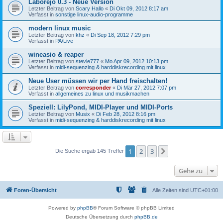
Laborejo 0.3 - Neue Version
Letzter Beitrag von
Scary Hallo
«
Di Okt 09, 2012 8:17 am
Verfasst in
sonstige linux-audio-programme
modern linux music
Letzter Beitrag von
khz
«
Di Sep 18, 2012 7:29 pm
Verfasst in
PA/Live
wineasio & reaper
Letzter Beitrag von
stevie777
«
Mo Apr 09, 2012 10:13 pm
Verfasst in
midi-sequenzing & harddiskrecording mit linux
Neue User müssen wir per Hand freischalten!
Letzter Beitrag von
corresponder
«
Di Mär 27, 2012 7:07 pm
Verfasst in
allgemeines zu linux und musikmachen
Speziell: LilyPond, MIDI-Player und MIDI-Ports
Letzter Beitrag von
Musix
«
Di Feb 28, 2012 8:16 pm
Verfasst in
midi-sequenzing & harddiskrecording mit linux
1
2
3
Nächste
Die Suche ergab 145 Treffer
Gehe zu
Foren-Übersicht
Alle Zeiten sind
UTC+01:00
Powered by
phpBB
® Forum Software © phpBB Limited
Deutsche Übersetzung durch
phpBB.de