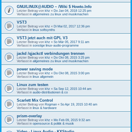
GNU/LINUX@AUDIO ~ /Wiki $ Howto.Info
Letzter Beitrag von
khz
«
Do Jan 04, 2018 12:25 pm
Verfasst in
allgemeines zu linux und musikmachen
VST3
Letzter Beitrag von
khz
«
Di Mai 02, 2017 12:36 pm
Verfasst in
linux softsynths
VST3 jetzt auch mit GPL V3
Letzter Beitrag von
khz
«
So Mär 05, 2017 9:11 am
Verfasst in
sonstige linux-audio-programme
jackd /qjackctl verbindungen trennen
Letzter Beitrag von
khz
«
Do Okt 08, 2015 3:25 pm
Verfasst in
allgemeines zu linux und musikmachen
power saving mode
Letzter Beitrag von
khz
«
Do Okt 08, 2015 3:00 pm
Verfasst in
linux allgemein
Linux zum testen
Letzter Beitrag von
khz
«
Sa Sep 12, 2015 10:44 am
Verfasst in
audio-distributionen & co
Scarlett Mix Control
Letzter Beitrag von
Rogman
«
So Apr 19, 2015 10:40 am
Verfasst in
linux & hardware
prism-overlay
Letzter Beitrag von
khz
«
Mo Feb 09, 2015 9:32 am
Verfasst in
opensource & politik & musik
Video - Linux Audio - KXStudio