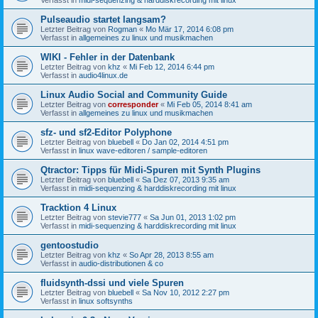
Pulseaudio startet langsam?
Letzter Beitrag von
Rogman
«
Mo Mär 17, 2014 6:08 pm
Verfasst in
allgemeines zu linux und musikmachen
WIKI - Fehler in der Datenbank
Letzter Beitrag von
khz
«
Mi Feb 12, 2014 6:44 pm
Verfasst in
audio4linux.de
Linux Audio Social and Community Guide
Letzter Beitrag von
corresponder
«
Mi Feb 05, 2014 8:41 am
Verfasst in
allgemeines zu linux und musikmachen
sfz- und sf2-Editor Polyphone
Letzter Beitrag von
bluebell
«
Do Jan 02, 2014 4:51 pm
Verfasst in
linux wave-editoren / sample-editoren
Qtractor: Tipps für Midi-Spuren mit Synth Plugins
Letzter Beitrag von
bluebell
«
Sa Dez 07, 2013 9:35 am
Verfasst in
midi-sequenzing & harddiskrecording mit linux
Tracktion 4 Linux
Letzter Beitrag von
stevie777
«
Sa Jun 01, 2013 1:02 pm
Verfasst in
midi-sequenzing & harddiskrecording mit linux
gentoostudio
Letzter Beitrag von
khz
«
So Apr 28, 2013 8:55 am
Verfasst in
audio-distributionen & co
fluidsynth-dssi und viele Spuren
Letzter Beitrag von
bluebell
«
Sa Nov 10, 2012 2:27 pm
Verfasst in
linux softsynths