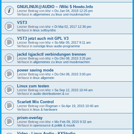
GNU/LINUX@AUDIO ~ /Wiki $ Howto.Info
Letzter Beitrag von
khz
«
Do Jan 04, 2018 12:25 pm
Verfasst in
allgemeines zu linux und musikmachen
VST3
Letzter Beitrag von
khz
«
Di Mai 02, 2017 12:36 pm
Verfasst in
linux softsynths
VST3 jetzt auch mit GPL V3
Letzter Beitrag von
khz
«
So Mär 05, 2017 9:11 am
Verfasst in
sonstige linux-audio-programme
jackd /qjackctl verbindungen trennen
Letzter Beitrag von
khz
«
Do Okt 08, 2015 3:25 pm
Verfasst in
allgemeines zu linux und musikmachen
power saving mode
Letzter Beitrag von
khz
«
Do Okt 08, 2015 3:00 pm
Verfasst in
linux allgemein
Linux zum testen
Letzter Beitrag von
khz
«
Sa Sep 12, 2015 10:44 am
Verfasst in
audio-distributionen & co
Scarlett Mix Control
Letzter Beitrag von
Rogman
«
So Apr 19, 2015 10:40 am
Verfasst in
linux & hardware
prism-overlay
Letzter Beitrag von
khz
«
Mo Feb 09, 2015 9:32 am
Verfasst in
opensource & politik & musik
Video - Linux Audio - KXStudio