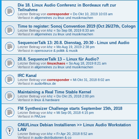
Die 18. Linux Audio Conferenz in Bordeaux ruft zur
Teilnahme
Letzter Beitrag von
corresponder
«
Do Okt 10, 2019 10:03 am
Verfasst in
allgemeines zu linux und musikmachen
Time to register: Sonoj Convention 2019 (Oct 26/27th, Cologn
Letzter Beitrag von
khz
«
So Sep 08, 2019 8:33 am
Verfasst in
allgemeines zu linux und musikmachen
SequencerTalk 13: 20.8. Dienstag, 20:30 - Linux und Audio
Letzter Beitrag von
khz
«
Mo Aug 19, 2019 2:38 pm
Verfasst in
opensource & politik & musik
20.8. SequencerTalk 13 – Linux für Audio?
Letzter Beitrag von
linuxchaos
«
So Aug 18, 2019 8:21 am
Verfasst in
allgemeines zu linux und musikmachen
IRC Kanal
Letzter Beitrag von
corresponder
«
Mi Okt 31, 2018 8:02 am
Verfasst in
audio4linux.de
Maintaining a Real Time Stable Kernel
Letzter Beitrag von
khz
«
Do Okt 25, 2018 2:00 pm
Verfasst in
linux & hardware
FM Synthesizer Challenge starts September 15th, 2018
Letzter Beitrag von
khz
«
Mi Sep 05, 2018 4:15 pm
Verfasst in
PA/Live
GNU/Linux Debian Installieren >> Linux Audio Workstation
LAW
Letzter Beitrag von
khz
«
Fr Apr 20, 2018 8:52 am
Verfasst in
audio-distributionen & co