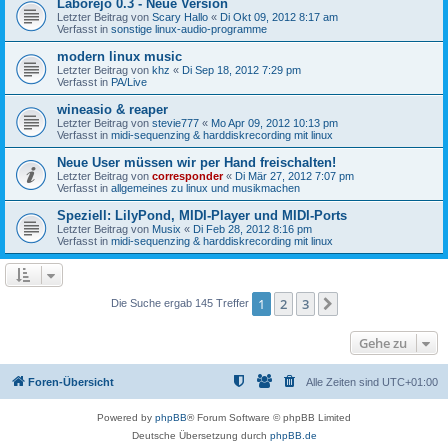
Laborejo 0.3 - Neue Version
Letzter Beitrag von
Scary Hallo
«
Di Okt 09, 2012 8:17 am
Verfasst in
sonstige linux-audio-programme
modern linux music
Letzter Beitrag von
khz
«
Di Sep 18, 2012 7:29 pm
Verfasst in
PA/Live
wineasio & reaper
Letzter Beitrag von
stevie777
«
Mo Apr 09, 2012 10:13 pm
Verfasst in
midi-sequenzing & harddiskrecording mit linux
Neue User müssen wir per Hand freischalten!
Letzter Beitrag von
corresponder
«
Di Mär 27, 2012 7:07 pm
Verfasst in
allgemeines zu linux und musikmachen
Speziell: LilyPond, MIDI-Player und MIDI-Ports
Letzter Beitrag von
Musix
«
Di Feb 28, 2012 8:16 pm
Verfasst in
midi-sequenzing & harddiskrecording mit linux
1
2
3
Nächste
Die Suche ergab 145 Treffer
Gehe zu
Foren-Übersicht
Alle Zeiten sind
UTC+01:00
Powered by
phpBB
® Forum Software © phpBB Limited
Deutsche Übersetzung durch
phpBB.de