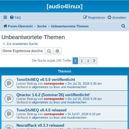
[audio4linux]
FAQ
Registrieren
Anmelden
S
Foren-Übersicht
Suche
Unbeantwortete Themen
u
Unbeantwortete Themen
c
Zur erweiterten Suche
h
Suche
Erweiterte Suche
e
1
2
3
Nächste
Die Suche ergab 145 Treffer
Themen
ToneShiftEQ v0.5.0 veröffentlicht
Letzter Beitrag von
corresponder
«
Do Jul 16, 2026 5:30 am
Verfasst in
allgemeines zu linux und musikmachen
Qtractor 1.6.2 (Sommer'26) veröffentlicht!
Letzter Beitrag von
corresponder
«
Do Jul 16, 2026 5:29 am
Verfasst in
allgemeines zu linux und musikmachen
ToneShiftEQ v0.4.0 released
Letzter Beitrag von
corresponder
«
Di Jul 07, 2026 6:10 pm
Verfasst in
allgemeines zu linux und musikmachen
NeuralRack v0.3.3 released