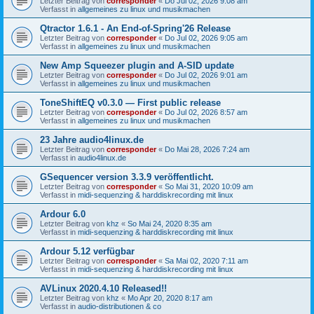
Letzter Beitrag von
corresponder
«
Do Jul 02, 2026 9:08 am
Verfasst in
allgemeines zu linux und musikmachen
Qtractor 1.6.1 - An End-of-Spring'26 Release
Letzter Beitrag von
corresponder
«
Do Jul 02, 2026 9:05 am
Verfasst in
allgemeines zu linux und musikmachen
New Amp Squeezer plugin and A-SID update
Letzter Beitrag von
corresponder
«
Do Jul 02, 2026 9:01 am
Verfasst in
allgemeines zu linux und musikmachen
ToneShiftEQ v0.3.0 — First public release
Letzter Beitrag von
corresponder
«
Do Jul 02, 2026 8:57 am
Verfasst in
allgemeines zu linux und musikmachen
23 Jahre audio4linux.de
Letzter Beitrag von
corresponder
«
Do Mai 28, 2026 7:24 am
Verfasst in
audio4linux.de
GSequencer version 3.3.9 veröffentlicht.
Letzter Beitrag von
corresponder
«
So Mai 31, 2020 10:09 am
Verfasst in
midi-sequenzing & harddiskrecording mit linux
Ardour 6.0
Letzter Beitrag von
khz
«
So Mai 24, 2020 8:35 am
Verfasst in
midi-sequenzing & harddiskrecording mit linux
Ardour 5.12 verfügbar
Letzter Beitrag von
corresponder
«
Sa Mai 02, 2020 7:11 am
Verfasst in
midi-sequenzing & harddiskrecording mit linux
AVLinux 2020.4.10 Released!!
Letzter Beitrag von
khz
«
Mo Apr 20, 2020 8:17 am
Verfasst in
audio-distributionen & co