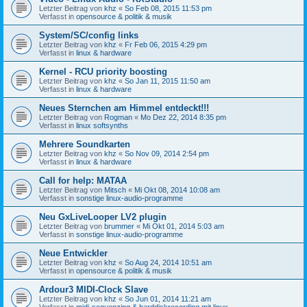
Letzter Beitrag von
khz
«
So Feb 08, 2015 11:53 pm
Verfasst in
opensource & politik & musik
System/SC/config links
Letzter Beitrag von
khz
«
Fr Feb 06, 2015 4:29 pm
Verfasst in
linux & hardware
Kernel - RCU priority boosting
Letzter Beitrag von
khz
«
So Jan 11, 2015 11:50 am
Verfasst in
linux & hardware
Neues Sternchen am Himmel entdeckt!!!
Letzter Beitrag von
Rogman
«
Mo Dez 22, 2014 8:35 pm
Verfasst in
linux softsynths
Mehrere Soundkarten
Letzter Beitrag von
khz
«
So Nov 09, 2014 2:54 pm
Verfasst in
linux & hardware
Call for help: MATAA
Letzter Beitrag von
Mitsch
«
Mi Okt 08, 2014 10:08 am
Verfasst in
sonstige linux-audio-programme
Neu GxLiveLooper LV2 plugin
Letzter Beitrag von
brummer
«
Mi Okt 01, 2014 5:03 am
Verfasst in
sonstige linux-audio-programme
Neue Entwickler
Letzter Beitrag von
khz
«
So Aug 24, 2014 10:51 am
Verfasst in
opensource & politik & musik
Ardour3 MIDI-Clock Slave
Letzter Beitrag von
khz
«
So Jun 01, 2014 11:21 am
Verfasst in
midi-sequenzing & harddiskrecording mit linux