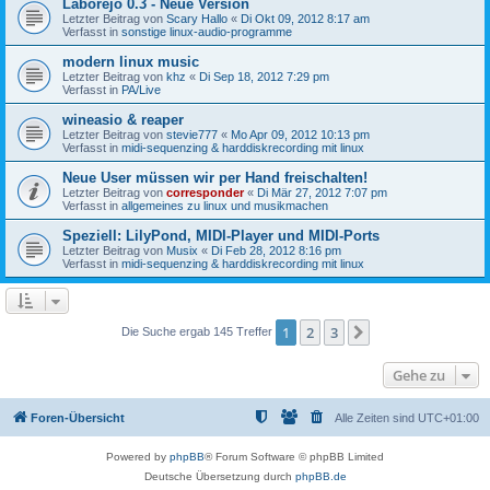
Laborejo 0.3 - Neue Version
Letzter Beitrag von
Scary Hallo
«
Di Okt 09, 2012 8:17 am
Verfasst in
sonstige linux-audio-programme
modern linux music
Letzter Beitrag von
khz
«
Di Sep 18, 2012 7:29 pm
Verfasst in
PA/Live
wineasio & reaper
Letzter Beitrag von
stevie777
«
Mo Apr 09, 2012 10:13 pm
Verfasst in
midi-sequenzing & harddiskrecording mit linux
Neue User müssen wir per Hand freischalten!
Letzter Beitrag von
corresponder
«
Di Mär 27, 2012 7:07 pm
Verfasst in
allgemeines zu linux und musikmachen
Speziell: LilyPond, MIDI-Player und MIDI-Ports
Letzter Beitrag von
Musix
«
Di Feb 28, 2012 8:16 pm
Verfasst in
midi-sequenzing & harddiskrecording mit linux
1
2
3
Nächste
Die Suche ergab 145 Treffer
Gehe zu
Foren-Übersicht
Alle Zeiten sind
UTC+01:00
Powered by
phpBB
® Forum Software © phpBB Limited
Deutsche Übersetzung durch
phpBB.de