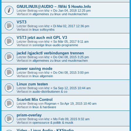
GNU/LINUX@AUDIO ~ /Wiki $ Howto.Info
Letzter Beitrag von
khz
«
Do Jan 04, 2018 12:25 pm
Verfasst in
allgemeines zu linux und musikmachen
VST3
Letzter Beitrag von
khz
«
Di Mai 02, 2017 12:36 pm
Verfasst in
linux softsynths
VST3 jetzt auch mit GPL V3
Letzter Beitrag von
khz
«
So Mär 05, 2017 9:11 am
Verfasst in
sonstige linux-audio-programme
jackd /qjackctl verbindungen trennen
Letzter Beitrag von
khz
«
Do Okt 08, 2015 3:25 pm
Verfasst in
allgemeines zu linux und musikmachen
power saving mode
Letzter Beitrag von
khz
«
Do Okt 08, 2015 3:00 pm
Verfasst in
linux allgemein
Linux zum testen
Letzter Beitrag von
khz
«
Sa Sep 12, 2015 10:44 am
Verfasst in
audio-distributionen & co
Scarlett Mix Control
Letzter Beitrag von
Rogman
«
So Apr 19, 2015 10:40 am
Verfasst in
linux & hardware
prism-overlay
Letzter Beitrag von
khz
«
Mo Feb 09, 2015 9:32 am
Verfasst in
opensource & politik & musik
Video - Linux Audio - KXStudio