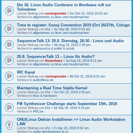
Die 18. Linux Audio Conferenz in Bordeaux ruft zur
Teilnahme
Letzter Beitrag von
corresponder
«
Do Okt 10, 2019 10:03 am
Verfasst in
allgemeines zu linux und musikmachen
Time to register: Sonoj Convention 2019 (Oct 26/27th, Cologn
Letzter Beitrag von
khz
«
So Sep 08, 2019 8:33 am
Verfasst in
allgemeines zu linux und musikmachen
SequencerTalk 13: 20.8. Dienstag, 20:30 - Linux und Audio
Letzter Beitrag von
khz
«
Mo Aug 19, 2019 2:38 pm
Verfasst in
opensource & politik & musik
20.8. SequencerTalk 13 – Linux für Audio?
Letzter Beitrag von
linuxchaos
«
So Aug 18, 2019 8:21 am
Verfasst in
allgemeines zu linux und musikmachen
IRC Kanal
Letzter Beitrag von
corresponder
«
Mi Okt 31, 2018 8:02 am
Verfasst in
audio4linux.de
Maintaining a Real Time Stable Kernel
Letzter Beitrag von
khz
«
Do Okt 25, 2018 2:00 pm
Verfasst in
linux & hardware
FM Synthesizer Challenge starts September 15th, 2018
Letzter Beitrag von
khz
«
Mi Sep 05, 2018 4:15 pm
Verfasst in
PA/Live
GNU/Linux Debian Installieren >> Linux Audio Workstation
LAW
Letzter Beitrag von
khz
«
Fr Apr 20, 2018 8:52 am
Verfasst in
audio-distributionen & co