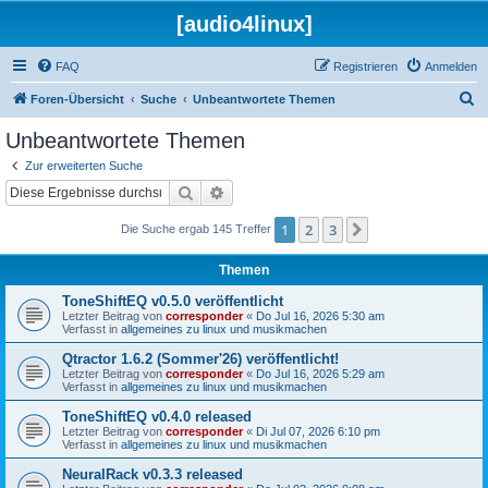
[audio4linux]
FAQ
Registrieren
Anmelden
S
Foren-Übersicht
Suche
Unbeantwortete Themen
u
Unbeantwortete Themen
c
Zur erweiterten Suche
h
Suche
Erweiterte Suche
e
1
2
3
Nächste
Die Suche ergab 145 Treffer
Themen
ToneShiftEQ v0.5.0 veröffentlicht
Letzter Beitrag von
corresponder
«
Do Jul 16, 2026 5:30 am
Verfasst in
allgemeines zu linux und musikmachen
Qtractor 1.6.2 (Sommer'26) veröffentlicht!
Letzter Beitrag von
corresponder
«
Do Jul 16, 2026 5:29 am
Verfasst in
allgemeines zu linux und musikmachen
ToneShiftEQ v0.4.0 released
Letzter Beitrag von
corresponder
«
Di Jul 07, 2026 6:10 pm
Verfasst in
allgemeines zu linux und musikmachen
NeuralRack v0.3.3 released