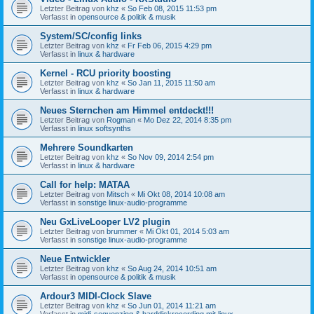
Letzter Beitrag von
khz
«
So Feb 08, 2015 11:53 pm
Verfasst in
opensource & politik & musik
System/SC/config links
Letzter Beitrag von
khz
«
Fr Feb 06, 2015 4:29 pm
Verfasst in
linux & hardware
Kernel - RCU priority boosting
Letzter Beitrag von
khz
«
So Jan 11, 2015 11:50 am
Verfasst in
linux & hardware
Neues Sternchen am Himmel entdeckt!!!
Letzter Beitrag von
Rogman
«
Mo Dez 22, 2014 8:35 pm
Verfasst in
linux softsynths
Mehrere Soundkarten
Letzter Beitrag von
khz
«
So Nov 09, 2014 2:54 pm
Verfasst in
linux & hardware
Call for help: MATAA
Letzter Beitrag von
Mitsch
«
Mi Okt 08, 2014 10:08 am
Verfasst in
sonstige linux-audio-programme
Neu GxLiveLooper LV2 plugin
Letzter Beitrag von
brummer
«
Mi Okt 01, 2014 5:03 am
Verfasst in
sonstige linux-audio-programme
Neue Entwickler
Letzter Beitrag von
khz
«
So Aug 24, 2014 10:51 am
Verfasst in
opensource & politik & musik
Ardour3 MIDI-Clock Slave
Letzter Beitrag von
khz
«
So Jun 01, 2014 11:21 am
Verfasst in
midi-sequenzing & harddiskrecording mit linux