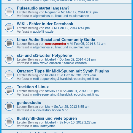
Pulseaudio startet langsam?
Letzter Beitrag von
Rogman
«
Mo Mär 17, 2014 6:08 pm
Verfasst in
allgemeines zu linux und musikmachen
WIKI - Fehler in der Datenbank
Letzter Beitrag von
khz
«
Mi Feb 12, 2014 6:44 pm
Verfasst in
audio4linux.de
Linux Audio Social and Community Guide
Letzter Beitrag von
corresponder
«
Mi Feb 05, 2014 8:41 am
Verfasst in
allgemeines zu linux und musikmachen
sfz- und sf2-Editor Polyphone
Letzter Beitrag von
bluebell
«
Do Jan 02, 2014 4:51 pm
Verfasst in
linux wave-editoren / sample-editoren
Qtractor: Tipps für Midi-Spuren mit Synth Plugins
Letzter Beitrag von
bluebell
«
Sa Dez 07, 2013 9:35 am
Verfasst in
midi-sequenzing & harddiskrecording mit linux
Tracktion 4 Linux
Letzter Beitrag von
stevie777
«
Sa Jun 01, 2013 1:02 pm
Verfasst in
midi-sequenzing & harddiskrecording mit linux
gentoostudio
Letzter Beitrag von
khz
«
So Apr 28, 2013 8:55 am
Verfasst in
audio-distributionen & co
fluidsynth-dssi und viele Spuren
Letzter Beitrag von
bluebell
«
Sa Nov 10, 2012 2:27 pm
Verfasst in
linux softsynths