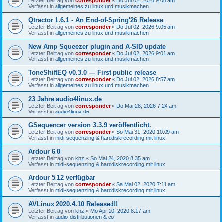
Letzter Beitrag von
corresponder
«
Do Jul 02, 2026 9:08 am
Verfasst in
allgemeines zu linux und musikmachen
Qtractor 1.6.1 - An End-of-Spring'26 Release
Letzter Beitrag von
corresponder
«
Do Jul 02, 2026 9:05 am
Verfasst in
allgemeines zu linux und musikmachen
New Amp Squeezer plugin and A-SID update
Letzter Beitrag von
corresponder
«
Do Jul 02, 2026 9:01 am
Verfasst in
allgemeines zu linux und musikmachen
ToneShiftEQ v0.3.0 — First public release
Letzter Beitrag von
corresponder
«
Do Jul 02, 2026 8:57 am
Verfasst in
allgemeines zu linux und musikmachen
23 Jahre audio4linux.de
Letzter Beitrag von
corresponder
«
Do Mai 28, 2026 7:24 am
Verfasst in
audio4linux.de
GSequencer version 3.3.9 veröffentlicht.
Letzter Beitrag von
corresponder
«
So Mai 31, 2020 10:09 am
Verfasst in
midi-sequenzing & harddiskrecording mit linux
Ardour 6.0
Letzter Beitrag von
khz
«
So Mai 24, 2020 8:35 am
Verfasst in
midi-sequenzing & harddiskrecording mit linux
Ardour 5.12 verfügbar
Letzter Beitrag von
corresponder
«
Sa Mai 02, 2020 7:11 am
Verfasst in
midi-sequenzing & harddiskrecording mit linux
AVLinux 2020.4.10 Released!!
Letzter Beitrag von
khz
«
Mo Apr 20, 2020 8:17 am
Verfasst in
audio-distributionen & co