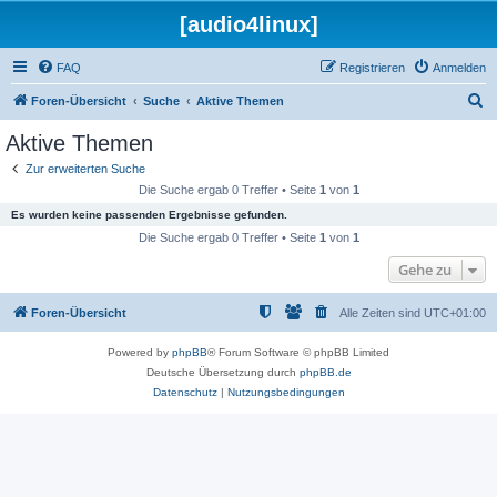
[audio4linux]
FAQ
Registrieren
Anmelden
S
Foren-Übersicht
Suche
Aktive Themen
u
Aktive Themen
c
Zur erweiterten Suche
h
Die Suche ergab 0 Treffer • Seite
1
von
1
e
Es wurden keine passenden Ergebnisse gefunden.
Die Suche ergab 0 Treffer • Seite
1
von
1
Gehe zu
Foren-Übersicht
Alle Zeiten sind
UTC+01:00
Powered by
phpBB
® Forum Software © phpBB Limited
Deutsche Übersetzung durch
phpBB.de
Datenschutz
|
Nutzungsbedingungen