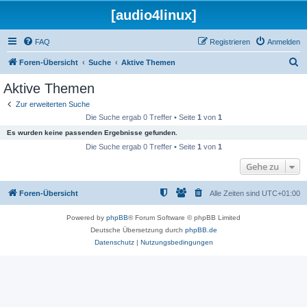
[audio4linux]
FAQ
Registrieren
Anmelden
S
Foren-Übersicht
Suche
Aktive Themen
u
Aktive Themen
c
Zur erweiterten Suche
h
Die Suche ergab 0 Treffer • Seite
1
von
1
e
Es wurden keine passenden Ergebnisse gefunden.
Die Suche ergab 0 Treffer • Seite
1
von
1
Gehe zu
Foren-Übersicht
Alle Zeiten sind
UTC+01:00
Powered by
phpBB
® Forum Software © phpBB Limited
Deutsche Übersetzung durch
phpBB.de
Datenschutz
|
Nutzungsbedingungen