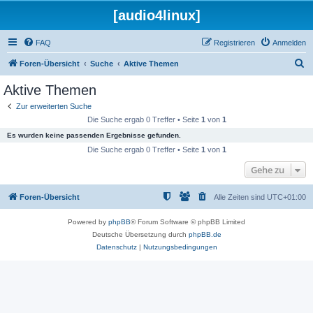
[audio4linux]
FAQ
Registrieren
Anmelden
S
Foren-Übersicht
Suche
Aktive Themen
u
Aktive Themen
c
Zur erweiterten Suche
h
Die Suche ergab 0 Treffer • Seite
1
von
1
e
Es wurden keine passenden Ergebnisse gefunden.
Die Suche ergab 0 Treffer • Seite
1
von
1
Gehe zu
Foren-Übersicht
Alle Zeiten sind
UTC+01:00
Powered by
phpBB
® Forum Software © phpBB Limited
Deutsche Übersetzung durch
phpBB.de
Datenschutz
|
Nutzungsbedingungen