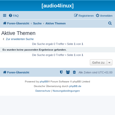
[audio4linux]
FAQ
Registrieren
Anmelden
S
Foren-Übersicht
Suche
Aktive Themen
u
Aktive Themen
c
Zur erweiterten Suche
h
Die Suche ergab 0 Treffer • Seite
1
von
1
e
Es wurden keine passenden Ergebnisse gefunden.
Die Suche ergab 0 Treffer • Seite
1
von
1
Gehe zu
Foren-Übersicht
Alle Zeiten sind
UTC+01:00
Powered by
phpBB
® Forum Software © phpBB Limited
Deutsche Übersetzung durch
phpBB.de
Datenschutz
|
Nutzungsbedingungen