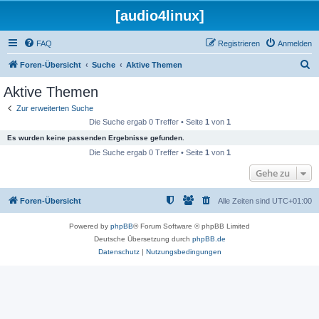
[audio4linux]
FAQ
Registrieren
Anmelden
S
Foren-Übersicht
Suche
Aktive Themen
u
Aktive Themen
c
Zur erweiterten Suche
h
Die Suche ergab 0 Treffer • Seite
1
von
1
e
Es wurden keine passenden Ergebnisse gefunden.
Die Suche ergab 0 Treffer • Seite
1
von
1
Gehe zu
Foren-Übersicht
Alle Zeiten sind
UTC+01:00
Powered by
phpBB
® Forum Software © phpBB Limited
Deutsche Übersetzung durch
phpBB.de
Datenschutz
|
Nutzungsbedingungen