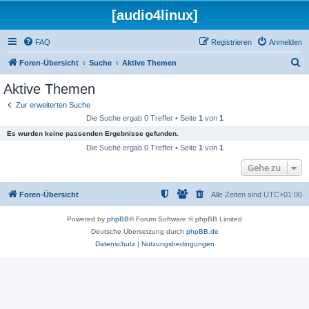
[audio4linux]
FAQ
Registrieren
Anmelden
S
Foren-Übersicht
Suche
Aktive Themen
u
Aktive Themen
c
Zur erweiterten Suche
h
Die Suche ergab 0 Treffer • Seite
1
von
1
e
Es wurden keine passenden Ergebnisse gefunden.
Die Suche ergab 0 Treffer • Seite
1
von
1
Gehe zu
Foren-Übersicht
Alle Zeiten sind
UTC+01:00
Powered by
phpBB
® Forum Software © phpBB Limited
Deutsche Übersetzung durch
phpBB.de
Datenschutz
|
Nutzungsbedingungen