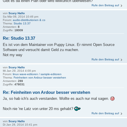
Gibt es da einen Plan oder wird willkürlich überwiesen?
Rufe den Beitrag auf
von
Scary Hallo
Sa Mär 08, 2014 10:46 pm
Forum:
audio-distributionen & co
Thema:
Studio 13.37
Antworten:
8
Zugriffe:
18009
Re: Studio 13.37
Es ist von dem Maintainer von Puppy Linux. Er nimmt Open Source
Software und versucht damit Geld zu machen.
Not my way
Rufe den Beitrag auf
von
Scary Hallo
Mi Jan 29, 2014 4:09 pm
Forum:
linux wave-editoren / sample-editoren
Thema:
Feinheiten von Ardour besser verstehen
Antworten:
289
Zugriffe:
478031
Re: Feinheiten von Ardour besser verstehen
Ja, so hab ich's auch verstanden. Wollte es auch nur mal sagen.
Noch nie 'ne Latz von unter 20 ms gehabt?
Rufe den Beitrag auf
von
Scary Hallo
Di Jan 28, 2014 10:41 pm