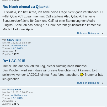
Re: Noch einmal zu Qjackctl
Hi spirit57, ich befürchte, ich habe deine Frage nicht ganz verstanden. Du
willst QJackCtl zusammen mit Calf starten? Also QJackCtl ist eine
Benutzeroberfläche für Jack und Calf ist eine Sammlung von Audio-
Plugins. Sehe ich das richtig? In Linux besteht grundsätzlich immer die
Möglichkeit zwei Appli...
Rufe den Beitrag auf
von
Scary Hallo
Mo Jan 12, 2015 1:53 pm
Forum:
audio4linux.de
Thema:
LAC 2015
Antworten:
7
Zugriffe:
14570
Re: LAC 2015
Immer. Bis auf den letzten Tag, dieser Ausflug nach Bruchsal.
Das Problem wird sein, dass wir unsere Gesichter nicht kennen. Evtl.
sollen wir vor der LAC2015 einmal Passfotos tauschen.
Brummer hab
ich gesehen.
Rufe den Beitrag auf
von
Scary Hallo
Mo Jan 12, 2015 10:45 am
Forum:
audio4linux.de
Thema:
LAC 2015
Antworten:
7
Zugriffe:
14570