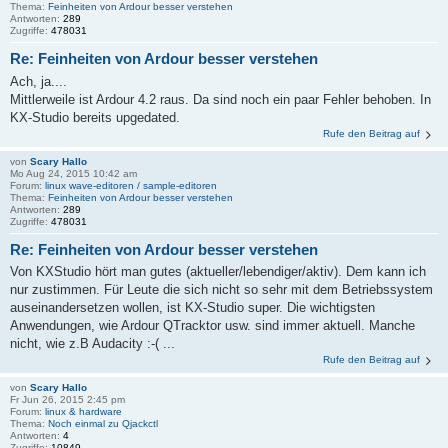
Thema:
Feinheiten von Ardour besser verstehen
Antworten:
289
Zugriffe:
478031
Re: Feinheiten von Ardour besser verstehen
Ach, ja....
Mittlerweile ist Ardour 4.2 raus. Da sind noch ein paar Fehler behoben. In
KX-Studio bereits upgedated.
Rufe den Beitrag auf
von
Scary Hallo
Mo Aug 24, 2015 10:42 am
Forum:
linux wave-editoren / sample-editoren
Thema:
Feinheiten von Ardour besser verstehen
Antworten:
289
Zugriffe:
478031
Re: Feinheiten von Ardour besser verstehen
Von KXStudio hört man gutes (aktueller/lebendiger/aktiv). Dem kann ich
nur zustimmen. Für Leute die sich nicht so sehr mit dem Betriebssystem
auseinandersetzen wollen, ist KX-Studio super. Die wichtigsten
Anwendungen, wie Ardour QTracktor usw. sind immer aktuell. Manche
nicht, wie z.B Audacity :-( ...
Rufe den Beitrag auf
von
Scary Hallo
Fr Jun 26, 2015 2:45 pm
Forum:
linux & hardware
Thema:
Noch einmal zu Qjackctl
Antworten:
4
Zugriffe:
10849