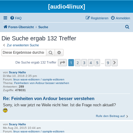
[audio4linux]
FAQ
Registrieren
Anmelden
S
Foren-Übersicht
Suche
u
Die Suche ergab 132 Treffer
c
Zur erweiterten Suche
h
Suche
Erweiterte Suche
e
Seite
1
von
9
1
2
3
4
5
9
Nächst
Die Suche ergab 132 Treffer
…
von
Scary Hallo
Di Mai 10, 2016 2:35 pm
Forum:
linux wave-editoren / sample-editoren
Thema:
Feinheiten von Ardour besser verstehen
Antworten:
289
Zugriffe:
478031
Re: Feinheiten von Ardour besser verstehen
Sorry, ich war jetzt ne Weile nicht hier. Ist die Frage noch aktuell?
Rufe den Beitrag auf
von
Scary Hallo
Mo Aug 24, 2015 10:44 am
Forum:
linux wave-editoren / sample-editoren