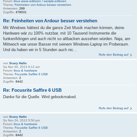
Forum:
linux wave-editoren / sample-editoren
Thema:
Feinheiten von Ardour besser verstehen
Antworten:
289
Zugriffe:
478031
Re: Feinheiten von Ardour besser verstehen
Mit Windows hättest du die ganze Zeit Musik machen können, deine
Hardware wär zu 100% nutzbar, mit 10 Tausend Instrumente die
funken/klingen und auch nicht so altbacken aussehen würden. Naja, am
Mittwoch war unser Basser mit seinem Windows-Laptop im Proberaum.
Und da haben wir in 5 Stunden auch nic...
Rufe den Beitrag auf
von
Scary Hallo
Sa Nov 30, 2013 9:12 am
Forum:
linux & hardware
Thema:
Focusrite Saffire 6 USB
Antworten:
2
Zugriffe:
8442
Re: Focusrite Saffire 6 USB
Danke für die Quelle. Wird gebookmaked.
Rufe den Beitrag auf
von
Scary Hallo
So Nov 24, 2013 5:50 pm
Forum:
linux & hardware
Thema:
Focusrite Saffire 6 USB
Antworten:
2
Zugriffe:
8442