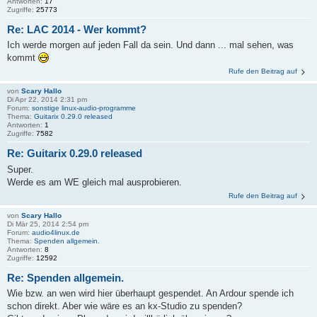
Antworten:
17
Zugriffe:
25773
Re: LAC 2014 - Wer kommt?
Ich werde morgen auf jeden Fall da sein. Und dann ... mal sehen, was
kommt
Rufe den Beitrag auf
von
Scary Hallo
Di Apr 22, 2014 2:31 pm
Forum:
sonstige linux-audio-programme
Thema:
Guitarix 0.29.0 released
Antworten:
1
Zugriffe:
7582
Re: Guitarix 0.29.0 released
Super.
Werde es am WE gleich mal ausprobieren.
Rufe den Beitrag auf
von
Scary Hallo
Di Mär 25, 2014 2:54 pm
Forum:
audio4linux.de
Thema:
Spenden allgemein.
Antworten:
8
Zugriffe:
12592
Re: Spenden allgemein.
Wie bzw. an wen wird hier überhaupt gespendet. An Ardour spende ich
schon direkt. Aber wie wäre es an kx-Studio zu spenden?