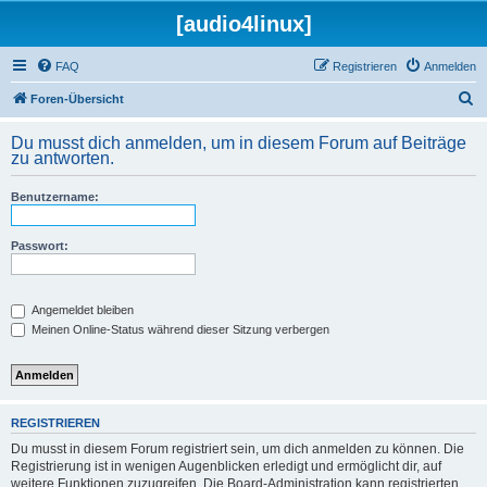
[audio4linux]
FAQ
Registrieren
Anmelden
S
Foren-Übersicht
u
Du musst dich anmelden, um in diesem Forum auf Beiträge
c
zu antworten.
h
Benutzername:
e
Passwort:
Angemeldet bleiben
Meinen Online-Status während dieser Sitzung verbergen
REGISTRIEREN
Du musst in diesem Forum registriert sein, um dich anmelden zu können. Die
Registrierung ist in wenigen Augenblicken erledigt und ermöglicht dir, auf
weitere Funktionen zuzugreifen. Die Board-Administration kann registrierten