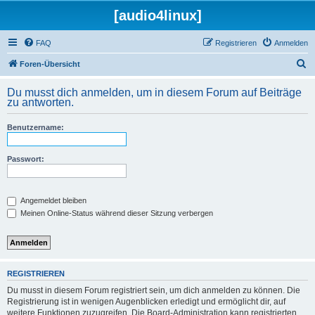
[audio4linux]
FAQ
Registrieren
Anmelden
S
Foren-Übersicht
u
Du musst dich anmelden, um in diesem Forum auf Beiträge
c
zu antworten.
h
Benutzername:
e
Passwort:
Angemeldet bleiben
Meinen Online-Status während dieser Sitzung verbergen
REGISTRIEREN
Du musst in diesem Forum registriert sein, um dich anmelden zu können. Die
Registrierung ist in wenigen Augenblicken erledigt und ermöglicht dir, auf
weitere Funktionen zuzugreifen. Die Board-Administration kann registrierten