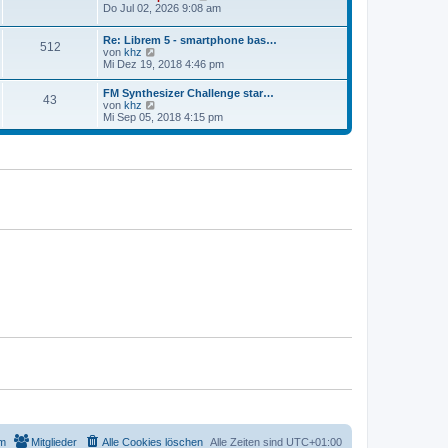
t
e
Do Jul 02, 2026 9:08 am
a
e
u
g
r
e
B
Re: Librem 5 - smartphone bas…
s
512
e
N
von
khz
t
i
e
Mi Dez 19, 2018 4:46 pm
e
t
u
r
r
e
B
FM Synthesizer Challenge star…
a
43
s
e
N
von
khz
g
t
i
e
Mi Sep 05, 2018 4:15 pm
e
t
u
r
r
e
B
a
s
e
g
t
i
e
t
r
r
B
a
e
g
i
t
r
a
g
m
Mitglieder
Alle Cookies löschen
Alle Zeiten sind
UTC+01:00