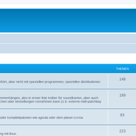
THEMEN
148
hört, aber nicht mit speziellen programmen, speziellen distributionen
189
mmenhängen, also in erster linie treiber für soundkarten, aber auch
schen oder einstellungen vornehmen kann (z.b. externe midi-patchbay
83
en oder komplettpaketen wie agnula oder dem planet ccrma
223
g mit linux.