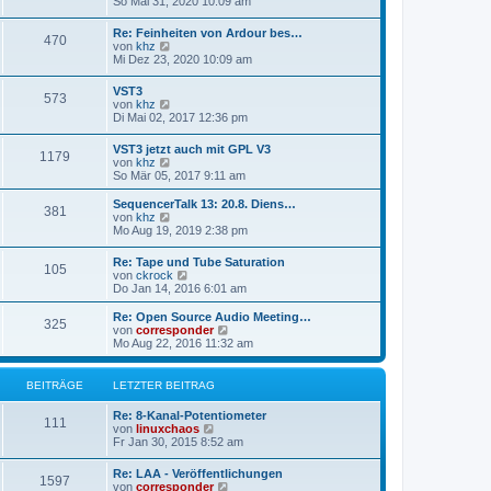
e
So Mai 31, 2020 10:09 am
t
e
u
r
r
e
a
Re: Feinheiten von Ardour bes…
B
470
s
g
N
von
khz
e
t
e
Mi Dez 23, 2020 10:09 am
i
e
u
t
r
e
r
VST3
B
573
s
a
N
von
khz
e
t
g
e
Di Mai 02, 2017 12:36 pm
i
e
u
t
r
e
r
VST3 jetzt auch mit GPL V3
B
1179
s
a
N
von
khz
e
t
g
e
So Mär 05, 2017 9:11 am
i
e
u
t
r
e
r
SequencerTalk 13: 20.8. Diens…
B
381
s
a
N
von
khz
e
t
g
e
Mo Aug 19, 2019 2:38 pm
i
e
u
t
r
e
r
Re: Tape und Tube Saturation
B
105
s
a
N
von
ckrock
e
t
g
e
Do Jan 14, 2016 6:01 am
i
e
u
t
r
e
Re: Open Source Audio Meeting…
r
B
325
s
N
von
corresponder
a
e
t
e
Mo Aug 22, 2016 11:32 am
g
i
e
u
t
r
e
r
B
s
BEITRÄGE
LETZTER BEITRAG
a
e
t
g
i
e
Re: 8-Kanal-Potentiometer
t
r
111
N
von
linuxchaos
r
B
e
Fr Jan 30, 2015 8:52 am
a
e
u
g
i
e
Re: LAA - Veröffentlichungen
t
1597
s
N
von
corresponder
r