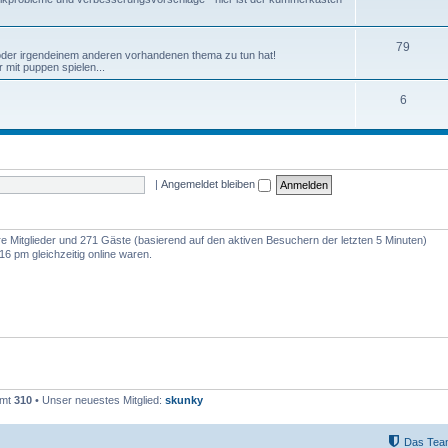
79
 oder irgendeinem anderen vorhandenen thema zu tun hat!
 mit puppen spielen...
6
|
Angemeldet bleiben
are Mitglieder und 271 Gäste (basierend auf den aktiven Besuchern der letzten 5 Minuten)
6 pm gleichzeitig online waren.
amt
310
• Unser neuestes Mitglied:
skunky
Das Tea