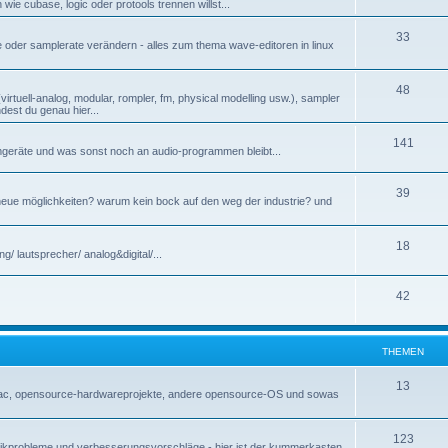
wie cubase, logic oder protools trennen willst...
33
e oder samplerate verändern - alles zum thema wave-editoren in linux
48
irtuell-analog, modular, rompler, fm, physical modelling usw.), sampler
dest du genau hier...
141
mmgeräte und was sonst noch an audio-programmen bleibt...
39
eue möglichkeiten? warum kein bock auf den weg der industrie? und
18
g/ lautsprecher/ analog&digital/...
42
THEMEN
13
 mac, opensource-hardwareprojekte, andere opensource-OS und sowas
123
, technikprobleme und verbesserungsvorschläge - hier ist der kummerkasten