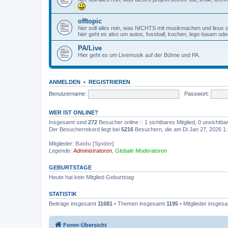
offtopic
hier soll alles rein, was NICHTS mit musikmachen und linux
hier geht es also um autos, fussball, kochen, lego-bauen oder
PA/Live
Hier geht es um Livemusik auf der Bühne und PA.
ANMELDEN
•
REGISTRIEREN
Benutzername:
Passwort:
WER IST ONLINE?
Insgesamt sind
272
Besucher online :: 1 sichtbares Mitglied, 0 unsichtb
Der Besucherrekord liegt bei
5216
Besuchern, die am Di Jan 27, 2026 1:1
Mitglieder:
Baidu [Spider]
Legende:
Administratoren
,
Globale Moderatoren
GEBURTSTAGE
Heute hat kein Mitglied Geburtstag
STATISTIK
Beiträge insgesamt
11681
• Themen insgesamt
1195
• Mitglieder insges
Foren-Übersicht