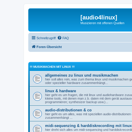
[audio4linux]
Musizieren mit offenen Quellen
Schnellzugriff
FAQ
Foren-Übersicht
!!! MUSIKMACHEN MIT LINUX !!!
allgemeines zu linux und musikmachen
hier soll alles rein, was zum thema linux und musikmachen ge
oder spezieller hardware zusammenhängt...
linux & hardware
hier geht es um fragen, die mit linux und audiohardware zusa
kleine tools, mit denen man z.b. daten mit dem gerät austau
programmieren; synthesizer backup usw.)...
audio-distributionen & co
hier geht es um alles, was mit speziellen audio-distribution
zusammenhängt ...
midi-sequenzing & harddiskrecording mit linux
hier dreht sich alles um midi-sequencing und harddiskrecordin