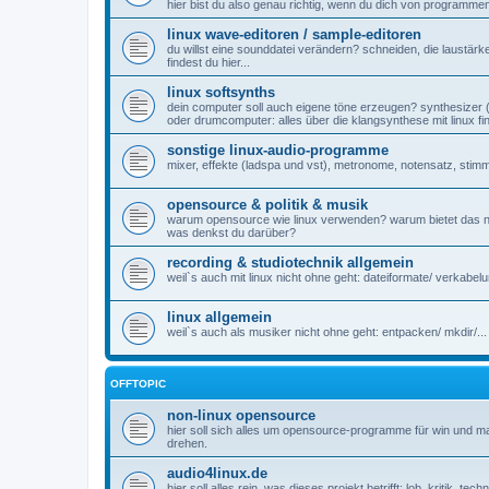
hier bist du also genau richtig, wenn du dich von programmen 
linux wave-editoren / sample-editoren
du willst eine sounddatei verändern? schneiden, die laustärk
findest du hier...
linux softsynths
dein computer soll auch eigene töne erzeugen? synthesizer (v
oder drumcomputer: alles über die klangsynthese mit linux fin
sonstige linux-audio-programme
mixer, effekte (ladspa und vst), metronome, notensatz, sti
opensource & politik & musik
warum opensource wie linux verwenden? warum bietet das n
was denkst du darüber?
recording & studiotechnik allgemein
weil`s auch mit linux nicht ohne geht: dateiformate/ verkabelun
linux allgemein
weil`s auch als musiker nicht ohne geht: entpacken/ mkdir/...
OFFTOPIC
non-linux opensource
hier soll sich alles um opensource-programme für win und
drehen.
audio4linux.de
hier soll alles rein, was dieses projekt betrifft: lob, kritik