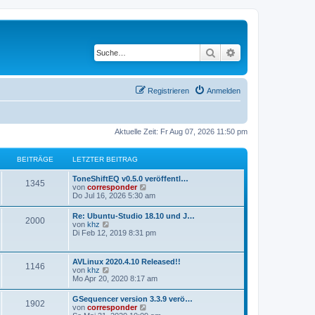
Suche
Erweiterte Suche
Registrieren
Anmelden
Aktuelle Zeit: Fr Aug 07, 2026 11:50 pm
BEITRÄGE
LETZTER BEITRAG
ToneShiftEQ v0.5.0 veröffentl…
1345
N
von
corresponder
e
Do Jul 16, 2026 5:30 am
u
e
Re: Ubuntu-Studio 18.10 und J…
2000
s
N
von
khz
t
e
Di Feb 12, 2019 8:31 pm
e
u
r
e
B
s
AVLinux 2020.4.10 Released!!
e
1146
t
N
von
khz
i
e
e
Mo Apr 20, 2020 8:17 am
t
r
u
r
B
e
a
GSequencer version 3.3.9 verö…
e
1902
s
g
N
von
corresponder
i
t