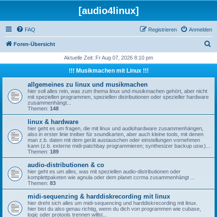
[audio4linux]
FAQ
Registrieren
Anmelden
S
Foren-Übersicht
u
Aktuelle Zeit: Fr Aug 07, 2026 8:10 pm
c
!!! Musikmachen mit Linux !!!
h
allgemeines zu linux und musikmachen
e
hier soll alles rein, was zum thema linux und musikmachen gehört, aber nicht
mit speziellen programmen, speziellen distributionen oder spezieller hardware
zusammenhängt...
Themen:
148
linux & hardware
hier geht es um fragen, die mit linux und audiohardware zusammenhängen,
also in erster linie treiber für soundkarten, aber auch kleine tools, mit denen
man z.b. daten mit dem gerät austauschen oder einstellungen vornehmen
kann (z.b. externe midi-patchbay programmieren; synthesizer backup usw.)...
Themen:
189
audio-distributionen & co
hier geht es um alles, was mit speziellen audio-distributionen oder
komplettpaketen wie agnula oder dem planet ccrma zusammenhängt ...
Themen:
83
midi-sequenzing & harddiskrecording mit linux
hier dreht sich alles um midi-sequencing und harddiskrecording mit linux.
hier bist du also genau richtig, wenn du dich von programmen wie cubase,
logic oder protools trennen willst...