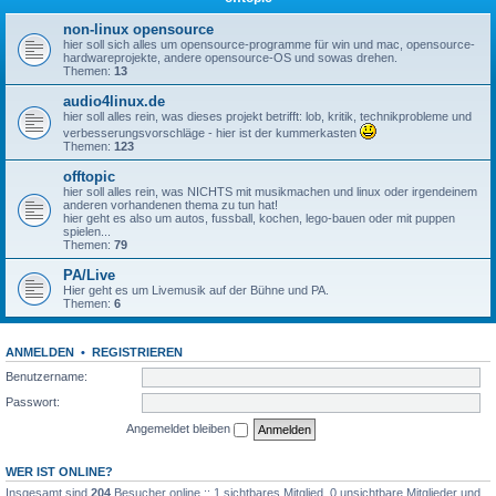
non-linux opensource
hier soll sich alles um opensource-programme für win und mac, opensource-
hardwareprojekte, andere opensource-OS und sowas drehen.
Themen:
13
audio4linux.de
hier soll alles rein, was dieses projekt betrifft: lob, kritik, technikprobleme und
verbesserungsvorschläge - hier ist der kummerkasten
Themen:
123
offtopic
hier soll alles rein, was NICHTS mit musikmachen und linux oder irgendeinem
anderen vorhandenen thema zu tun hat!
hier geht es also um autos, fussball, kochen, lego-bauen oder mit puppen
spielen...
Themen:
79
PA/Live
Hier geht es um Livemusik auf der Bühne und PA.
Themen:
6
ANMELDEN
•
REGISTRIEREN
Benutzername:
Passwort:
Angemeldet bleiben
WER IST ONLINE?
Insgesamt sind
204
Besucher online :: 1 sichtbares Mitglied, 0 unsichtbare Mitglieder und