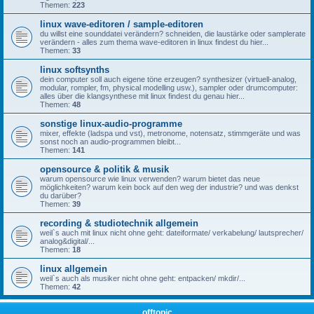
Themen:
223
linux wave-editoren / sample-editoren
du willst eine sounddatei verändern? schneiden, die laustärke oder samplerate
verändern - alles zum thema wave-editoren in linux findest du hier...
Themen:
33
linux softsynths
dein computer soll auch eigene töne erzeugen? synthesizer (virtuell-analog,
modular, rompler, fm, physical modelling usw.), sampler oder drumcomputer:
alles über die klangsynthese mit linux findest du genau hier...
Themen:
48
sonstige linux-audio-programme
mixer, effekte (ladspa und vst), metronome, notensatz, stimmgeräte und was
sonst noch an audio-programmen bleibt...
Themen:
141
opensource & politik & musik
warum opensource wie linux verwenden? warum bietet das neue
möglichkeiten? warum kein bock auf den weg der industrie? und was denkst
du darüber?
Themen:
39
recording & studiotechnik allgemein
weil`s auch mit linux nicht ohne geht: dateiformate/ verkabelung/ lautsprecher/
analog&digital/...
Themen:
18
linux allgemein
weil`s auch als musiker nicht ohne geht: entpacken/ mkdir/...
Themen:
42
offtopic