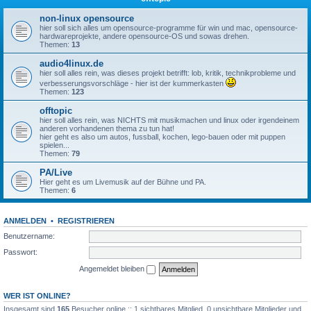
non-linux opensource
hier soll sich alles um opensource-programme für win und mac, opensource-
hardwareprojekte, andere opensource-OS und sowas drehen.
Themen:
13
audio4linux.de
hier soll alles rein, was dieses projekt betrifft: lob, kritik, technikprobleme und
verbesserungsvorschläge - hier ist der kummerkasten
Themen:
123
offtopic
hier soll alles rein, was NICHTS mit musikmachen und linux oder irgendeinem
anderen vorhandenen thema zu tun hat!
hier geht es also um autos, fussball, kochen, lego-bauen oder mit puppen
spielen...
Themen:
79
PA/Live
Hier geht es um Livemusik auf der Bühne und PA.
Themen:
6
ANMELDEN
•
REGISTRIEREN
Benutzername:
Passwort:
Angemeldet bleiben
WER IST ONLINE?
Insgesamt sind
165
Besucher online :: 1 sichtbares Mitglied, 0 unsichtbare Mitglieder und