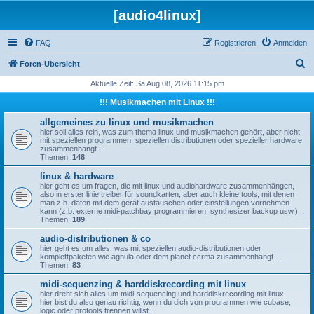
[audio4linux]
FAQ
Registrieren
Anmelden
S
Foren-Übersicht
u
Aktuelle Zeit: Sa Aug 08, 2026 11:15 pm
c
!!! Musikmachen mit Linux !!!
h
allgemeines zu linux und musikmachen
e
hier soll alles rein, was zum thema linux und musikmachen gehört, aber nicht
mit speziellen programmen, speziellen distributionen oder spezieller hardware
zusammenhängt...
Themen:
148
linux & hardware
hier geht es um fragen, die mit linux und audiohardware zusammenhängen,
also in erster linie treiber für soundkarten, aber auch kleine tools, mit denen
man z.b. daten mit dem gerät austauschen oder einstellungen vornehmen
kann (z.b. externe midi-patchbay programmieren; synthesizer backup usw.)...
Themen:
189
audio-distributionen & co
hier geht es um alles, was mit speziellen audio-distributionen oder
komplettpaketen wie agnula oder dem planet ccrma zusammenhängt ...
Themen:
83
midi-sequenzing & harddiskrecording mit linux
hier dreht sich alles um midi-sequencing und harddiskrecording mit linux.
hier bist du also genau richtig, wenn du dich von programmen wie cubase,
logic oder protools trennen willst...