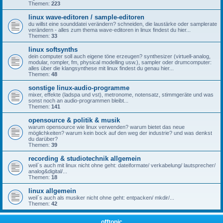
Themen:
223
linux wave-editoren / sample-editoren
du willst eine sounddatei verändern? schneiden, die laustärke oder samplerate
verändern - alles zum thema wave-editoren in linux findest du hier...
Themen:
33
linux softsynths
dein computer soll auch eigene töne erzeugen? synthesizer (virtuell-analog,
modular, rompler, fm, physical modelling usw.), sampler oder drumcomputer:
alles über die klangsynthese mit linux findest du genau hier...
Themen:
48
sonstige linux-audio-programme
mixer, effekte (ladspa und vst), metronome, notensatz, stimmgeräte und was
sonst noch an audio-programmen bleibt...
Themen:
141
opensource & politik & musik
warum opensource wie linux verwenden? warum bietet das neue
möglichkeiten? warum kein bock auf den weg der industrie? und was denkst
du darüber?
Themen:
39
recording & studiotechnik allgemein
weil`s auch mit linux nicht ohne geht: dateiformate/ verkabelung/ lautsprecher/
analog&digital/...
Themen:
18
linux allgemein
weil`s auch als musiker nicht ohne geht: entpacken/ mkdir/...
Themen:
42
offtopic