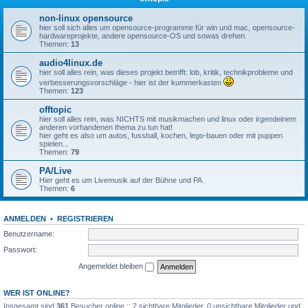
non-linux opensource
hier soll sich alles um opensource-programme für win und mac, opensource-
hardwareprojekte, andere opensource-OS und sowas drehen.
Themen:
13
audio4linux.de
hier soll alles rein, was dieses projekt betrifft: lob, kritik, technikprobleme und
verbesserungsvorschläge - hier ist der kummerkasten
Themen:
123
offtopic
hier soll alles rein, was NICHTS mit musikmachen und linux oder irgendeinem
anderen vorhandenen thema zu tun hat!
hier geht es also um autos, fussball, kochen, lego-bauen oder mit puppen
spielen...
Themen:
79
PA/Live
Hier geht es um Livemusik auf der Bühne und PA.
Themen:
6
ANMELDEN
•
REGISTRIEREN
Benutzername:
Passwort:
Angemeldet bleiben
WER IST ONLINE?
Insgesamt sind
361
Besucher online :: 2 sichtbare Mitglieder, 0 unsichtbare Mitglieder und