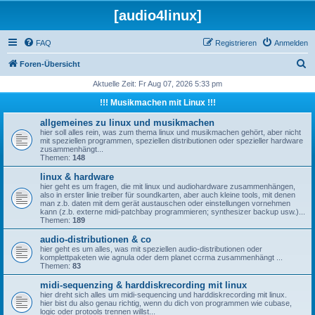
[audio4linux]
FAQ
Registrieren
Anmelden
S
Foren-Übersicht
u
Aktuelle Zeit: Fr Aug 07, 2026 5:33 pm
c
!!! Musikmachen mit Linux !!!
h
allgemeines zu linux und musikmachen
e
hier soll alles rein, was zum thema linux und musikmachen gehört, aber nicht
mit speziellen programmen, speziellen distributionen oder spezieller hardware
zusammenhängt...
Themen:
148
linux & hardware
hier geht es um fragen, die mit linux und audiohardware zusammenhängen,
also in erster linie treiber für soundkarten, aber auch kleine tools, mit denen
man z.b. daten mit dem gerät austauschen oder einstellungen vornehmen
kann (z.b. externe midi-patchbay programmieren; synthesizer backup usw.)...
Themen:
189
audio-distributionen & co
hier geht es um alles, was mit speziellen audio-distributionen oder
komplettpaketen wie agnula oder dem planet ccrma zusammenhängt ...
Themen:
83
midi-sequenzing & harddiskrecording mit linux
hier dreht sich alles um midi-sequencing und harddiskrecording mit linux.
hier bist du also genau richtig, wenn du dich von programmen wie cubase,
logic oder protools trennen willst...