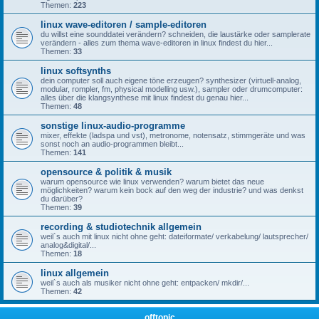
Themen:
223
linux wave-editoren / sample-editoren
du willst eine sounddatei verändern? schneiden, die laustärke oder samplerate
verändern - alles zum thema wave-editoren in linux findest du hier...
Themen:
33
linux softsynths
dein computer soll auch eigene töne erzeugen? synthesizer (virtuell-analog,
modular, rompler, fm, physical modelling usw.), sampler oder drumcomputer:
alles über die klangsynthese mit linux findest du genau hier...
Themen:
48
sonstige linux-audio-programme
mixer, effekte (ladspa und vst), metronome, notensatz, stimmgeräte und was
sonst noch an audio-programmen bleibt...
Themen:
141
opensource & politik & musik
warum opensource wie linux verwenden? warum bietet das neue
möglichkeiten? warum kein bock auf den weg der industrie? und was denkst
du darüber?
Themen:
39
recording & studiotechnik allgemein
weil`s auch mit linux nicht ohne geht: dateiformate/ verkabelung/ lautsprecher/
analog&digital/...
Themen:
18
linux allgemein
weil`s auch als musiker nicht ohne geht: entpacken/ mkdir/...
Themen:
42
offtopic