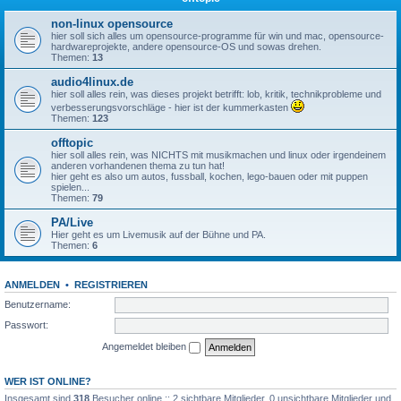
non-linux opensource
hier soll sich alles um opensource-programme für win und mac, opensource-
hardwareprojekte, andere opensource-OS und sowas drehen.
Themen:
13
audio4linux.de
hier soll alles rein, was dieses projekt betrifft: lob, kritik, technikprobleme und
verbesserungsvorschläge - hier ist der kummerkasten
Themen:
123
offtopic
hier soll alles rein, was NICHTS mit musikmachen und linux oder irgendeinem
anderen vorhandenen thema zu tun hat!
hier geht es also um autos, fussball, kochen, lego-bauen oder mit puppen
spielen...
Themen:
79
PA/Live
Hier geht es um Livemusik auf der Bühne und PA.
Themen:
6
ANMELDEN
•
REGISTRIEREN
Benutzername:
Passwort:
Angemeldet bleiben
WER IST ONLINE?
Insgesamt sind
318
Besucher online :: 2 sichtbare Mitglieder, 0 unsichtbare Mitglieder und