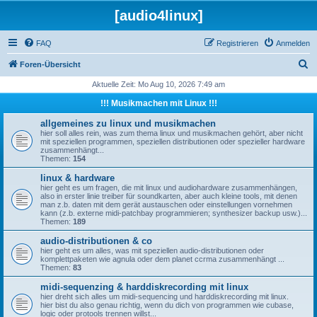
[audio4linux]
FAQ
Registrieren
Anmelden
S
Foren-Übersicht
u
Aktuelle Zeit: Mo Aug 10, 2026 7:49 am
c
!!! Musikmachen mit Linux !!!
h
allgemeines zu linux und musikmachen
e
hier soll alles rein, was zum thema linux und musikmachen gehört, aber nicht
mit speziellen programmen, speziellen distributionen oder spezieller hardware
zusammenhängt...
Themen:
154
linux & hardware
hier geht es um fragen, die mit linux und audiohardware zusammenhängen,
also in erster linie treiber für soundkarten, aber auch kleine tools, mit denen
man z.b. daten mit dem gerät austauschen oder einstellungen vornehmen
kann (z.b. externe midi-patchbay programmieren; synthesizer backup usw.)...
Themen:
189
audio-distributionen & co
hier geht es um alles, was mit speziellen audio-distributionen oder
komplettpaketen wie agnula oder dem planet ccrma zusammenhängt ...
Themen:
83
midi-sequenzing & harddiskrecording mit linux
hier dreht sich alles um midi-sequencing und harddiskrecording mit linux.
hier bist du also genau richtig, wenn du dich von programmen wie cubase,
logic oder protools trennen willst...