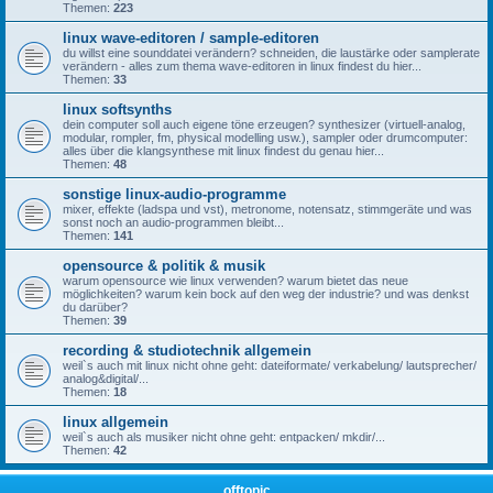
Themen:
223
linux wave-editoren / sample-editoren
du willst eine sounddatei verändern? schneiden, die laustärke oder samplerate
verändern - alles zum thema wave-editoren in linux findest du hier...
Themen:
33
linux softsynths
dein computer soll auch eigene töne erzeugen? synthesizer (virtuell-analog,
modular, rompler, fm, physical modelling usw.), sampler oder drumcomputer:
alles über die klangsynthese mit linux findest du genau hier...
Themen:
48
sonstige linux-audio-programme
mixer, effekte (ladspa und vst), metronome, notensatz, stimmgeräte und was
sonst noch an audio-programmen bleibt...
Themen:
141
opensource & politik & musik
warum opensource wie linux verwenden? warum bietet das neue
möglichkeiten? warum kein bock auf den weg der industrie? und was denkst
du darüber?
Themen:
39
recording & studiotechnik allgemein
weil`s auch mit linux nicht ohne geht: dateiformate/ verkabelung/ lautsprecher/
analog&digital/...
Themen:
18
linux allgemein
weil`s auch als musiker nicht ohne geht: entpacken/ mkdir/...
Themen:
42
offtopic