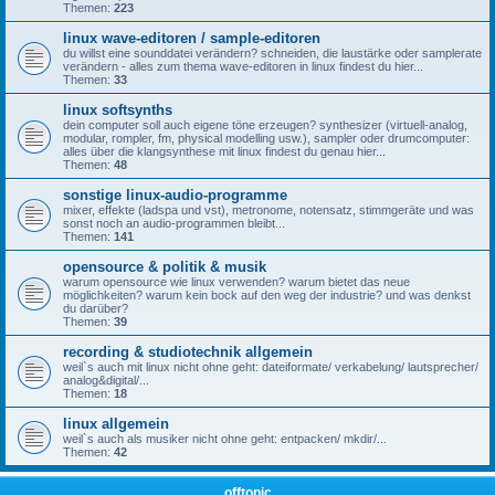
Themen:
223
linux wave-editoren / sample-editoren
du willst eine sounddatei verändern? schneiden, die laustärke oder samplerate
verändern - alles zum thema wave-editoren in linux findest du hier...
Themen:
33
linux softsynths
dein computer soll auch eigene töne erzeugen? synthesizer (virtuell-analog,
modular, rompler, fm, physical modelling usw.), sampler oder drumcomputer:
alles über die klangsynthese mit linux findest du genau hier...
Themen:
48
sonstige linux-audio-programme
mixer, effekte (ladspa und vst), metronome, notensatz, stimmgeräte und was
sonst noch an audio-programmen bleibt...
Themen:
141
opensource & politik & musik
warum opensource wie linux verwenden? warum bietet das neue
möglichkeiten? warum kein bock auf den weg der industrie? und was denkst
du darüber?
Themen:
39
recording & studiotechnik allgemein
weil`s auch mit linux nicht ohne geht: dateiformate/ verkabelung/ lautsprecher/
analog&digital/...
Themen:
18
linux allgemein
weil`s auch als musiker nicht ohne geht: entpacken/ mkdir/...
Themen:
42
offtopic