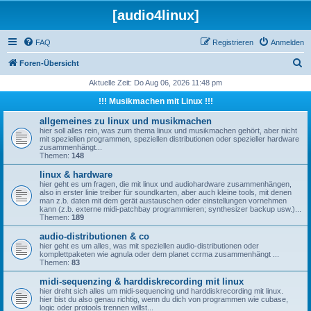
[audio4linux]
FAQ
Registrieren
Anmelden
S
Foren-Übersicht
u
Aktuelle Zeit: Do Aug 06, 2026 11:48 pm
c
!!! Musikmachen mit Linux !!!
h
allgemeines zu linux und musikmachen
e
hier soll alles rein, was zum thema linux und musikmachen gehört, aber nicht
mit speziellen programmen, speziellen distributionen oder spezieller hardware
zusammenhängt...
Themen:
148
linux & hardware
hier geht es um fragen, die mit linux und audiohardware zusammenhängen,
also in erster linie treiber für soundkarten, aber auch kleine tools, mit denen
man z.b. daten mit dem gerät austauschen oder einstellungen vornehmen
kann (z.b. externe midi-patchbay programmieren; synthesizer backup usw.)...
Themen:
189
audio-distributionen & co
hier geht es um alles, was mit speziellen audio-distributionen oder
komplettpaketen wie agnula oder dem planet ccrma zusammenhängt ...
Themen:
83
midi-sequenzing & harddiskrecording mit linux
hier dreht sich alles um midi-sequencing und harddiskrecording mit linux.
hier bist du also genau richtig, wenn du dich von programmen wie cubase,
logic oder protools trennen willst...