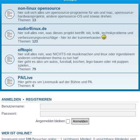
non-linux opensource
hier soll sich alles um opensource-programme für win und mac, opensource-
hardwareprojekte, andere opensource-OS und sowas drehen.
Themen:
13
audio4linux.de
hier soll alles rein, was dieses projekt betrifft: lob, kritik, technikprobleme und
verbesserungsvorschläge - hier ist der kummerkasten
Themen:
123
offtopic
hier soll alles rein, was NICHTS mit musikmachen und linux oder irgendeinem
anderen vorhandenen thema zu tun hat!
hier geht es also um autos, fussball, kochen, lego-bauen oder mit puppen
spielen...
Themen:
79
PA/Live
Hier geht es um Livemusik auf der Bühne und PA.
Themen:
6
ANMELDEN
•
REGISTRIEREN
Benutzername:
Passwort:
Angemeldet bleiben
WER IST ONLINE?
Insgesamt sind
109
Besucher online :: 1 sichtbares Mitglied, 0 unsichtbare Mitglieder und