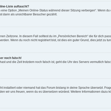
ine-Liste auftaucht?
n eine Option „Meinen Online-Status während dieser Sitzung verbergen“. Wenn du d
st dann als unsichtbarer Besucher gezählt.
en Zeitzone. In diesem Fall solltest du im „Persönlichen Bereich“ die für dich passe
den. Wenn du noch nicht registriert bist, ist dies ein guter Grund, dies jetzt zu tun
mer noch falsch!
t hast und die Zeit trotzdem noch falsch ist, geht die Uhr des Servers vermutlich fal
t installiert oder niemand hat das Forum bislang in deine Sprache übersetzt. Frag
, würden wir uns freuen, wenn du es übersetzen würdest. Weitere Informationen dazu