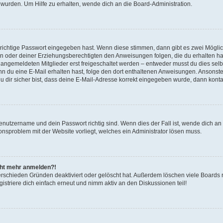
 wurden. Um Hilfe zu erhalten, wende dich an die Board-Administration.
 richtige Passwort eingegeben hast. Wenn diese stimmen, dann gibt es zwei Mögl
tern oder deiner Erziehungsberechtigten den Anweisungen folgen, die du erhalten ha
u angemeldeten Mitglieder erst freigeschaltet werden – entweder musst du dies selbs
. Wenn du eine E-Mail erhalten hast, folge den dort enthaltenen Anweisungen. Ansons
 dir sicher bist, dass deine E-Mail-Adresse korrekt eingegeben wurde, dann kontak
Benutzername und dein Passwort richtig sind. Wenn dies der Fall ist, wende dich a
ionsproblem mit der Website vorliegt, welches ein Administrator lösen muss.
icht mehr anmelden?!
erschieden Gründen deaktiviert oder gelöscht hat. Außerdem löschen viele Boards r
triere dich einfach erneut und nimm aktiv an den Diskussionen teil!