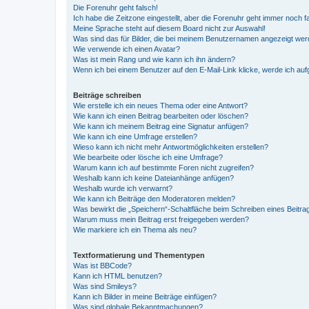
Die Forenuhr geht falsch!
Ich habe die Zeitzone eingestellt, aber die Forenuhr geht immer noch f
Meine Sprache steht auf diesem Board nicht zur Auswahl!
Was sind das für Bilder, die bei meinem Benutzernamen angezeigt we
Wie verwende ich einen Avatar?
Was ist mein Rang und wie kann ich ihn ändern?
Wenn ich bei einem Benutzer auf den E-Mail-Link klicke, werde ich au
Beiträge schreiben
Wie erstelle ich ein neues Thema oder eine Antwort?
Wie kann ich einen Beitrag bearbeiten oder löschen?
Wie kann ich meinem Beitrag eine Signatur anfügen?
Wie kann ich eine Umfrage erstellen?
Wieso kann ich nicht mehr Antwortmöglichkeiten erstellen?
Wie bearbeite oder lösche ich eine Umfrage?
Warum kann ich auf bestimmte Foren nicht zugreifen?
Weshalb kann ich keine Dateianhänge anfügen?
Weshalb wurde ich verwarnt?
Wie kann ich Beiträge den Moderatoren melden?
Was bewirkt die „Speichern“-Schaltfläche beim Schreiben eines Beitra
Warum muss mein Beitrag erst freigegeben werden?
Wie markiere ich ein Thema als neu?
Textformatierung und Thementypen
Was ist BBCode?
Kann ich HTML benutzen?
Was sind Smileys?
Kann ich Bilder in meine Beiträge einfügen?
Was sind globale Bekanntmachungen?