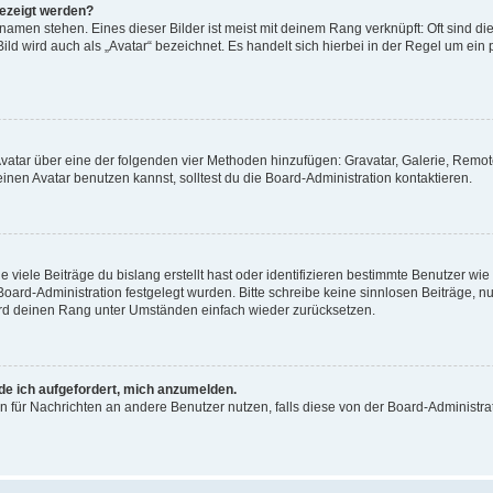
gezeigt werden?
amen stehen. Eines dieser Bilder ist meist mit deinem Rang verknüpft: Oft sind di
ld wird auch als „Avatar“ bezeichnet. Es handelt sich hierbei in der Regel um ein
 Avatar über eine der folgenden vier Methoden hinzufügen: Gravatar, Galerie, Rem
en Avatar benutzen kannst, solltest du die Board-Administration kontaktieren.
viele Beiträge du bislang erstellt hast oder identifizieren bestimmte Benutzer w
 Board-Administration festgelegt wurden. Bitte schreibe keine sinnlosen Beiträge
wird deinen Rang unter Umständen einfach wieder zurücksetzen.
rde ich aufgefordert, mich anzumelden.
ion für Nachrichten an andere Benutzer nutzen, falls diese von der Board-Administ