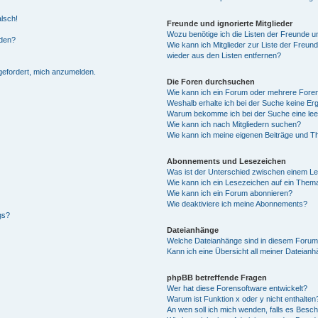
alsch!
Freunde und ignorierte Mitglieder
Wozu benötige ich die Listen der Freunde un
rden?
Wie kann ich Mitglieder zur Liste der Freund
wieder aus den Listen entfernen?
fgefordert, mich anzumelden.
Die Foren durchsuchen
Wie kann ich ein Forum oder mehrere For
Weshalb erhalte ich bei der Suche keine Er
Warum bekomme ich bei der Suche eine lee
Wie kann ich nach Mitgliedern suchen?
Wie kann ich meine eigenen Beiträge und T
Abonnements und Lesezeichen
Was ist der Unterschied zwischen einem L
Wie kann ich ein Lesezeichen auf ein Them
Wie kann ich ein Forum abonnieren?
Wie deaktiviere ich meine Abonnements?
gs?
Dateianhänge
Welche Dateianhänge sind in diesem Forum
Kann ich eine Übersicht all meiner Dateian
phpBB betreffende Fragen
Wer hat diese Forensoftware entwickelt?
Warum ist Funktion x oder y nicht enthalten
An wen soll ich mich wenden, falls es Besc