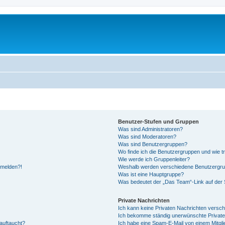
Benutzer-Stufen und Gruppen
Was sind Administratoren?
Was sind Moderatoren?
Was sind Benutzergruppen?
Wo finde ich die Benutzergruppen und wie tr
Wie werde ich Gruppenleiter?
anmelden?!
Weshalb werden verschiedene Benutzergrupp
Was ist eine Hauptgruppe?
Was bedeutet der „Das Team“-Link auf der S
Private Nachrichten
Ich kann keine Privaten Nachrichten versch
Ich bekomme ständig unerwünschte Private
auftaucht?
Ich habe eine Spam-E-Mail von einem Mitgli