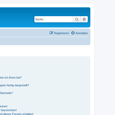
Suche
Erweiterte Suche
Registrieren
Anmelden
ete ich ihnen bei?
en farbig dargestellt?
tartseite?
icken!
 Nachrichten!
ed dieses Forums erhalten!