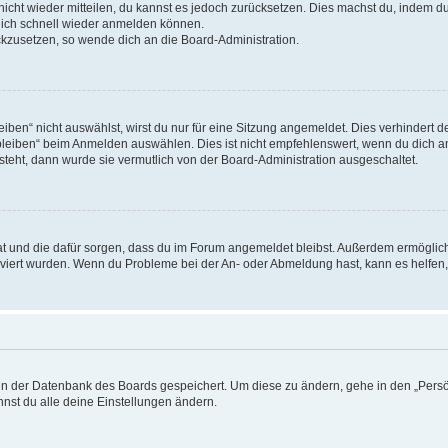
 nicht wieder mitteilen, du kannst es jedoch zurücksetzen. Dies machst du, indem 
 dich schnell wieder anmelden können.
ückzusetzen, so wende dich an die Board-Administration.
en“ nicht auswählst, wirst du nur für eine Sitzung angemeldet. Dies verhindert 
leiben“ beim Anmelden auswählen. Dies ist nicht empfehlenswert, wenn du dich an
 steht, dann wurde sie vermutlich von der Board-Administration ausgeschaltet.
 hat und die dafür sorgen, dass du im Forum angemeldet bleibst. Außerdem ermögli
tiviert wurden. Wenn du Probleme bei der An- oder Abmeldung hast, kann es helfen
n in der Datenbank des Boards gespeichert. Um diese zu ändern, gehe in den „Persö
nst du alle deine Einstellungen ändern.