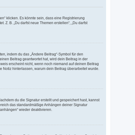
n“ klicken. Es könnte sein, dass eine Registrierung
t. Z. B. „Du darfst neue Themen erstellen“, „Du darfst
iten, indem du das „Ändere Beitrag“-Symbol für den
inen Beitrag geantwortet hat, wird dein Beitrag in der
nweis erscheint nicht, wenn noch niemand auf deinen Beitrag
ne Notiz hinterlassen, warum dein Beitrag überarbeitet wurde.
chdem du die Signatur erstellt und gespeichert hast, kannst
Bereich das standardmäßige Anhängen deiner Signatur
r anhängen“ wieder deaktivieren.