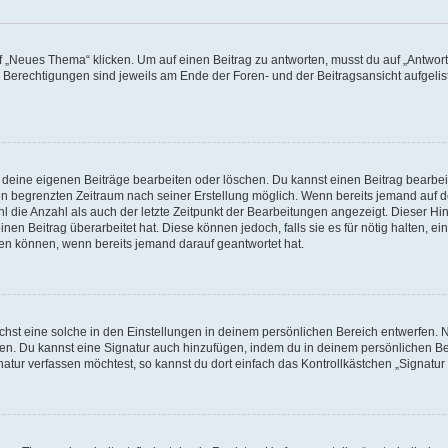
„Neues Thema“ klicken. Um auf einen Beitrag zu antworten, musst du auf „Antworte
e Berechtigungen sind jeweils am Ende der Foren- und der Beitragsansicht aufgeliste
r deine eigenen Beiträge bearbeiten oder löschen. Du kannst einen Beitrag bearbe
inen begrenzten Zeitraum nach seiner Erstellung möglich. Wenn bereits jemand auf de
 die Anzahl als auch der letzte Zeitpunkt der Bearbeitungen angezeigt. Dieser Hi
en Beitrag überarbeitet hat. Diese können jedoch, falls sie es für nötig halten, ei
hen können, wenn bereits jemand darauf geantwortet hat.
st eine solche in den Einstellungen in deinem persönlichen Bereich entwerfen. Na
eren. Du kannst eine Signatur auch hinzufügen, indem du in deinem persönlichen 
atur verfassen möchtest, so kannst du dort einfach das Kontrollkästchen „Signatu