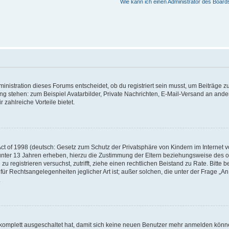
Wie kann ich einen Administrator des Board
istration dieses Forums entscheidet, ob du registriert sein musst, um Beiträge zu s
ung stehen: zum Beispiel Avatarbilder, Private Nachrichten, E-Mail-Versand an ander
 zahlreiche Vorteile bietet.
t of 1998 (deutsch: Gesetz zum Schutz der Privatsphäre von Kindern im Internet vo
unter 13 Jahren erheben, hierzu die Zustimmung der Eltern beziehungsweise des o
h zu registrieren versuchst, zutrifft, ziehe einen rechtlichen Beistand zu Rate. Bit
für Rechtsangelegenheiten jeglicher Art ist; außer solchen, die unter der Frage „
.
g komplett ausgeschaltet hat, damit sich keine neuen Benutzer mehr anmelden könn