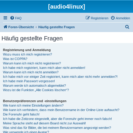
[audio4linux]
FAQ
Registrieren
Anmelden
S
Foren-Übersicht
Häufig gestellte Fragen
u
Häufig gestellte Fragen
c
h
Registrierung und Anmeldung
Wozu muss ich mich registrieren?
e
Was ist COPPA?
Warum kann ich mich nicht registrieren?
Ich habe mich registriert, kann mich aber nicht anmelden!
Warum kann ich mich nicht anmelden?
Ich habe mich vor einiger Zeit registriert, kann mich aber nicht mehr anmelden?!
Ich habe mein Passwort vergessen!
Warum werde ich automatisch abgemeldet?
Wozu ist die Funktion „Alle Cookies löschen“?
Benutzerpräferenzen und -einstellungen
Wie kann ich meine Einstellungen ändern?
Wie kann ich verhindern, dass mein Benutzername in der Online-Liste auftaucht?
Die Forenuhr geht falsch!
Ich habe die Zeitzone eingestellt, aber die Forenuhr geht immer noch falsch!
Meine Sprache steht auf diesem Board nicht zur Auswahl!
Was sind das für Bilder, die bei meinem Benutzernamen angezeigt werden?
Wie verwende ich einen Avatar?