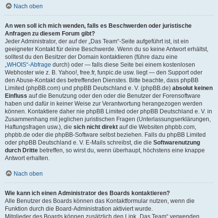
Nach oben
An wen soll ich mich wenden, falls es Beschwerden oder juristische
Anfragen zu diesem Forum gibt?
Jeder Administrator, der auf der „Das Team“-Seite aufgeführt ist, ist ein
geeigneter Kontakt für deine Beschwerde. Wenn du so keine Antwort erhältst,
solltest du den Besitzer der Domain kontaktieren (führe dazu eine
„WHOIS“-Abfrage
durch) oder — falls diese Seite bei einem kostenlosen
Webhoster wie z. B. Yahoo!, free.fr, funpic.de usw. liegt — den Support oder
den Abuse-Kontakt des betreffenden Dienstes. Bitte beachte, dass phpBB
Limited (phpBB.com) und phpBB Deutschland e. V. (phpBB.de)
absolut keinen
Einfluss
auf die Benutzung oder den oder die Benutzer der Forensoftware
haben und dafür in keiner Weise zur Verantwortung herangezogen werden
können. Kontaktiere daher nie phpBB Limited oder phpBB Deutschland e. V. in
Zusammenhang mit jeglichen juristischen Fragen (Unterlassungserklärungen,
Haftungsfragen usw.), die
sich nicht direkt
auf die Websiten phpbb.com,
phpbb.de oder die phpBB-Software selbst beziehen. Falls du phpBB Limited
oder phpBB Deutschland e. V. E-Mails schreibst, die die
Softwarenutzung
durch Dritte
betreffen, so wirst du, wenn überhaupt, höchstens eine knappe
Antwort erhalten.
Nach oben
Wie kann ich einen Administrator des Boards kontaktieren?
Alle Benutzer des Boards können das Kontaktformular nutzen, wenn die
Funktion durch die Board-Administration aktiviert wurde.
Mitglieder des Boards können zusätzlich den Link „Das Team“ verwenden.