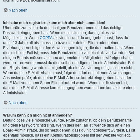
dich an die Board-Administration.
Nach oben
Ich habe mich registriert, kann mich aber nicht anmelden!
Überprüfe zuerst, ob du den richtigen Benutzernamen und das richtige
Passwort eingegeben hast. Wenn diese stimmen, dann gibt es zwei
Möglichkeiten. Wenn
COPPA
aktiviert ist und du angegeben hast, dass du
unter 13 Jahre alt bist, musst du bzw. einer deiner Eltern oder deiner
Erziehungsberechtigten den Anweisungen folgen, die du erhalten hast. Wenn
dies nicht der Fall ist, muss dein Benutzerkonto vielleicht aktiviert werden. Bei
einigen Boards müssen alle neu angemeldeten Mitglieder erst freigeschaltet
werden – entweder musst du dies selbst erledigen oder ein Administrator. Bei
der Registrierung wurde dir mitgeteilt, ob eine Aktivierung nötig ist oder nicht.
Wenn du eine E-Mail erhalten hast, folge den dort enthaltenen Anweisungen.
Ansonsten prüfe, ob du deine E-Mail-Adresse korrekt eingegeben hast oder
die E-Mail von einem Spam-Filter blockiert wurde. Wenn du dir sicher bist,
dass deine E-Mail-Adresse korrekt eingegeben wurde, dann kontaktiere einen
Administrator.
Nach oben
Warum kann ich mich nicht anmelden?
Dafür gibt es viele mögliche Gründe. Prüfe zunächst, ob dein Benutzername
und dein Passwort richtig sind. Wenn dies der Fall ist, wende dich an einen
Board-Administrator, um sicherzugehen, dass du nicht gesperrt wurdest. Es ist
ebenfalls möglich, dass ein Konfigurationsproblem mit der Website vorliegt,