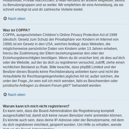
Avatarbilder, Private Nachrichten, E-Mail-Versand an andere Mitglieder, Beitritt
zu Benutzergruppen und so weiter. Wir empfehlen dir eine Anmeldung, da sie
schnell erledigt ist und dir zahlreiche Vorteile bietet.
Nach oben
Was ist COPPA?
COPPA, ausgeschrieben Children’s Online Privacy Protection Act of 1998
(deutsch: Gesetz zum Schutz der Privatsphäre von Kindern im Internet von
1998) ist ein Gesetz in den USA, welches festlegt, dass Websites, die
möglicherweise persönliche Daten von Kindern unter 13 Jahren erheben,
hierzu die Zustimmung der Eltern beziehungsweise des oder der
Erziehungsberechtigten benötigen. Wenn du dir unsicher bist, ob dies auf dich
oder die Website, auf der du dich zu registrieren versuchst, zutrifft, ziehe einen
rechtlichen Beistand zu Rate. Bitte beachte, dass phpBB Limited und der
Besitzer dieses Boards keine Rechtsberatung anbieten kann und nicht die
Anlaufstelle für Rechtsangelegenheiten jeglicher Art ist; außer solchen, die
unter der Frage „An wen soll ich mich wenden, falls es Beschwerden oder
juristische Anfragen zu diesem Forum gibt?“ behandelt werden.
Nach oben
Warum kann ich mich nicht registrieren?
Es kann sein, dass die Board-Administration die Registrierung komplett
ausgeschaltet hat, damit sich keine neuen Benutzer mehr anmelden können.
Es könnte auch sein, dass deine IP-Adresse oder der Benutzername, mit dem
du dich registrieren möchtest, gesperrt wurden. Um Hilfe zu erhalten, wende