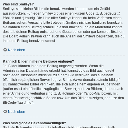
Was sind Smileys?
Smileys sind kleine Bilder, die benutzt werden können, um ein Gefühl
auszudrücken. Für jeden Smiley gibt es einen kurzen Code, z. B. bedeutet :)
fröhlich und :( traurig. Die Liste aller Smileys kannst du beim Verfassen eines
Beitrags sehen. Versuche bitte trotzdem, Smileys nicht zu häufig zu benutzen,
sie können einen Beitrag schnell unlesbar machen und ein Moderator könnte
deshalb deinen Beitrag entsprechend überarbeiten oder gar komplett löschen.
Die Board-Administration kann auch die Anzahl der Smileys begrenzen, die du
in einem Beitrag benutzen kannst.
Nach oben
Kann ich Bilder in meine Beiträge einfügen?
Ja, Bilder können in deinem Beitrag angezeigt werden. Wenn die
Administration Dateianhänge erlaubt hat, kannst du das Bild auch direkt
hochladen. Ansonsten musst du zu einem Bild verlinken, das auf einem
öffentlich zugänglichen Server liegt, z. B. http://www.domain.tld/mein-bild.gif.
Du kannst weder Bilder verlinken, die sich auf deinem eigenen PC befinden
(außer es ist ein öffentlich zugänglicher Server), noch zu Bildern, die nur nach
einer Anmeldung verfügbar sind, z. B. Hotmail- oder Yahoo-Mailboxen, mit
einem Passwort geschützte Seiten usw. Um das Bild anzuzeigen, benutze den
BBCode-Tag „[img]“.
Nach oben
Was sind globale Bekanntmachungen?
Globale Bekanntmachungen beinhalten wichtige Informationen, deshalb