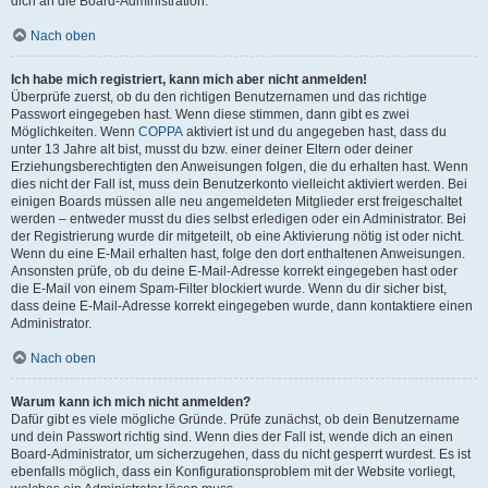
dich an die Board-Administration.
Nach oben
Ich habe mich registriert, kann mich aber nicht anmelden!
Überprüfe zuerst, ob du den richtigen Benutzernamen und das richtige
Passwort eingegeben hast. Wenn diese stimmen, dann gibt es zwei
Möglichkeiten. Wenn
COPPA
aktiviert ist und du angegeben hast, dass du
unter 13 Jahre alt bist, musst du bzw. einer deiner Eltern oder deiner
Erziehungsberechtigten den Anweisungen folgen, die du erhalten hast. Wenn
dies nicht der Fall ist, muss dein Benutzerkonto vielleicht aktiviert werden. Bei
einigen Boards müssen alle neu angemeldeten Mitglieder erst freigeschaltet
werden – entweder musst du dies selbst erledigen oder ein Administrator. Bei
der Registrierung wurde dir mitgeteilt, ob eine Aktivierung nötig ist oder nicht.
Wenn du eine E-Mail erhalten hast, folge den dort enthaltenen Anweisungen.
Ansonsten prüfe, ob du deine E-Mail-Adresse korrekt eingegeben hast oder
die E-Mail von einem Spam-Filter blockiert wurde. Wenn du dir sicher bist,
dass deine E-Mail-Adresse korrekt eingegeben wurde, dann kontaktiere einen
Administrator.
Nach oben
Warum kann ich mich nicht anmelden?
Dafür gibt es viele mögliche Gründe. Prüfe zunächst, ob dein Benutzername
und dein Passwort richtig sind. Wenn dies der Fall ist, wende dich an einen
Board-Administrator, um sicherzugehen, dass du nicht gesperrt wurdest. Es ist
ebenfalls möglich, dass ein Konfigurationsproblem mit der Website vorliegt,