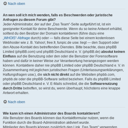
Nach oben
An wen soll ich mich wenden, falls es Beschwerden oder juristische
Anfragen zu diesem Forum gibt?
Jeder Administrator, der auf der „Das Team“-Seite aufgeführt ist, ist ein
geeigneter Kontakt für deine Beschwerde. Wenn du so keine Antwort erhältst,
solltest du den Besitzer der Domain kontaktieren (führe dazu eine
„WHOIS“-Abfrage
durch) oder — falls diese Seite bei einem kostenlosen
Webhoster wie z. B. Yahoo!, free.fr, funpic.de usw. liegt — den Support oder
den Abuse-Kontakt des betreffenden Dienstes. Bitte beachte, dass phpBB
Limited (phpBB.com) und phpBB Deutschland e. V. (phpBB.de)
absolut keinen
Einfluss
auf die Benutzung oder den oder die Benutzer der Forensoftware
haben und dafür in keiner Weise zur Verantwortung herangezogen werden
können. Kontaktiere daher nie phpBB Limited oder phpBB Deutschland e. V. in
Zusammenhang mit jeglichen juristischen Fragen (Unterlassungserklärungen,
Haftungsfragen usw.), die
sich nicht direkt
auf die Websiten phpbb.com,
phpbb.de oder die phpBB-Software selbst beziehen. Falls du phpBB Limited
oder phpBB Deutschland e. V. E-Mails schreibst, die die
Softwarenutzung
durch Dritte
betreffen, so wirst du, wenn überhaupt, höchstens eine knappe
Antwort erhalten.
Nach oben
Wie kann ich einen Administrator des Boards kontaktieren?
Alle Benutzer des Boards können das Kontaktformular nutzen, wenn die
Funktion durch die Board-Administration aktiviert wurde.
Mitglieder des Boards können zusätzlich den Link „Das Team“ verwenden.