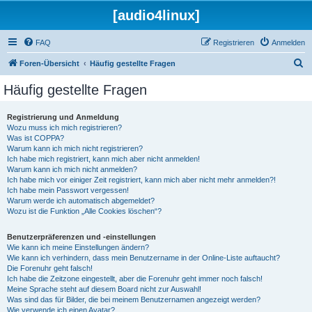
[audio4linux]
FAQ
Registrieren
Anmelden
S
Foren-Übersicht
Häufig gestellte Fragen
u
Häufig gestellte Fragen
c
h
Registrierung und Anmeldung
Wozu muss ich mich registrieren?
e
Was ist COPPA?
Warum kann ich mich nicht registrieren?
Ich habe mich registriert, kann mich aber nicht anmelden!
Warum kann ich mich nicht anmelden?
Ich habe mich vor einiger Zeit registriert, kann mich aber nicht mehr anmelden?!
Ich habe mein Passwort vergessen!
Warum werde ich automatisch abgemeldet?
Wozu ist die Funktion „Alle Cookies löschen“?
Benutzerpräferenzen und -einstellungen
Wie kann ich meine Einstellungen ändern?
Wie kann ich verhindern, dass mein Benutzername in der Online-Liste auftaucht?
Die Forenuhr geht falsch!
Ich habe die Zeitzone eingestellt, aber die Forenuhr geht immer noch falsch!
Meine Sprache steht auf diesem Board nicht zur Auswahl!
Was sind das für Bilder, die bei meinem Benutzernamen angezeigt werden?
Wie verwende ich einen Avatar?