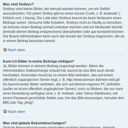
Was sind Smileys?
Smileys sind kleine Bilder, die benutzt werden können, um ein Gefühl
auszudrücken. Für jeden Smiley gibt es einen kurzen Code, z. B. bedeutet :)
fröhlich und :( traurig. Die Liste aller Smileys kannst du beim Verfassen eines
Beitrags sehen. Versuche bitte trotzdem, Smileys nicht zu häufig zu benutzen,
sie können einen Beitrag schnell unlesbar machen und ein Moderator könnte
deshalb deinen Beitrag entsprechend überarbeiten oder gar komplett löschen.
Die Board-Administration kann auch die Anzahl der Smileys begrenzen, die du
in einem Beitrag benutzen kannst.
Nach oben
Kann ich Bilder in meine Beiträge einfügen?
Ja, Bilder können in deinem Beitrag angezeigt werden. Wenn die
Administration Dateianhänge erlaubt hat, kannst du das Bild auch direkt
hochladen. Ansonsten musst du zu einem Bild verlinken, das auf einem
öffentlich zugänglichen Server liegt, z. B. http://www.domain.tld/mein-bild.gif.
Du kannst weder Bilder verlinken, die sich auf deinem eigenen PC befinden
(außer es ist ein öffentlich zugänglicher Server), noch zu Bildern, die nur nach
einer Anmeldung verfügbar sind, z. B. Hotmail- oder Yahoo-Mailboxen, mit
einem Passwort geschützte Seiten usw. Um das Bild anzuzeigen, benutze den
BBCode-Tag „[img]“.
Nach oben
Was sind globale Bekanntmachungen?
Globale Bekanntmachungen beinhalten wichtige Informationen, deshalb