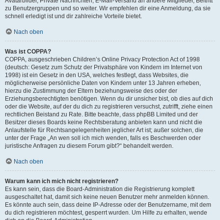
Avatarbilder, Private Nachrichten, E-Mail-Versand an andere Mitglieder, Beitritt
zu Benutzergruppen und so weiter. Wir empfehlen dir eine Anmeldung, da sie
schnell erledigt ist und dir zahlreiche Vorteile bietet.
Nach oben
Was ist COPPA?
COPPA, ausgeschrieben Children’s Online Privacy Protection Act of 1998
(deutsch: Gesetz zum Schutz der Privatsphäre von Kindern im Internet von
1998) ist ein Gesetz in den USA, welches festlegt, dass Websites, die
möglicherweise persönliche Daten von Kindern unter 13 Jahren erheben,
hierzu die Zustimmung der Eltern beziehungsweise des oder der
Erziehungsberechtigten benötigen. Wenn du dir unsicher bist, ob dies auf dich
oder die Website, auf der du dich zu registrieren versuchst, zutrifft, ziehe einen
rechtlichen Beistand zu Rate. Bitte beachte, dass phpBB Limited und der
Besitzer dieses Boards keine Rechtsberatung anbieten kann und nicht die
Anlaufstelle für Rechtsangelegenheiten jeglicher Art ist; außer solchen, die
unter der Frage „An wen soll ich mich wenden, falls es Beschwerden oder
juristische Anfragen zu diesem Forum gibt?“ behandelt werden.
Nach oben
Warum kann ich mich nicht registrieren?
Es kann sein, dass die Board-Administration die Registrierung komplett
ausgeschaltet hat, damit sich keine neuen Benutzer mehr anmelden können.
Es könnte auch sein, dass deine IP-Adresse oder der Benutzername, mit dem
du dich registrieren möchtest, gesperrt wurden. Um Hilfe zu erhalten, wende